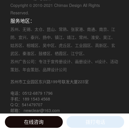
Copyright © 2010-2021 Chimax Design All Rights
Reserved.
服务地区：
苏州
、
无锡
、
太仓
、
昆山
、
常熟
、
张家港
、
南通
、
南京
、
江
阴
、
宜兴
、
泰兴
、
扬中
、
镇江
、
靖江
、
常州
、
淮安
、
吴江
、
姑苏区
、
相城区
、
吴中区
、
虎丘区
、
工业园区
、
高新区
、
玄
武区
、
秦淮区
、
鼓楼区
、
栖霞区
、
江宁区
、
苏州广告公司
：专注于
宣传册设计
、
画册设计
、
vi设计
、
活动
策划
、
年会策划
、品牌设计公司
苏州市工业园区东兴路199号联发大厦223室
电话：0512-6879 1796
手机：189 1543 4568
Q Q：541479707
邮箱： newclear@163.com
在线咨询
拨打电话
苏ICP备15058054号