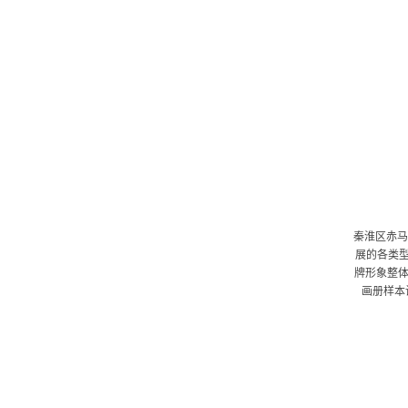
秦淮区赤马
展的各类
牌形象整体
画册样本