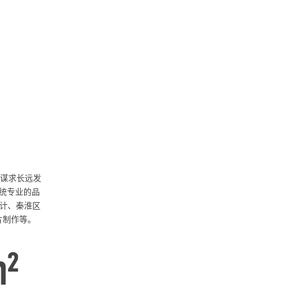
有谋求长远发
统专业的品
设计、秦淮区
片制作等。
m²