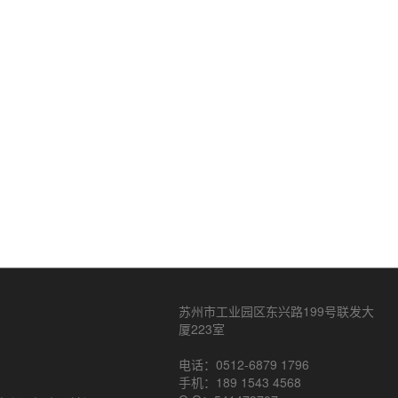
苏州市工业园区东兴路199号联发大
厦223室
电话：0512-6879 1796
手机：189 1543 4568