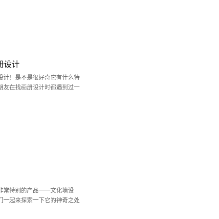
册设计
设计！是不是很好奇它有什么特
朋友在找画册设计时都遇到过一
非常特别的产品——文化墙设
们一起来探索一下它的神奇之处