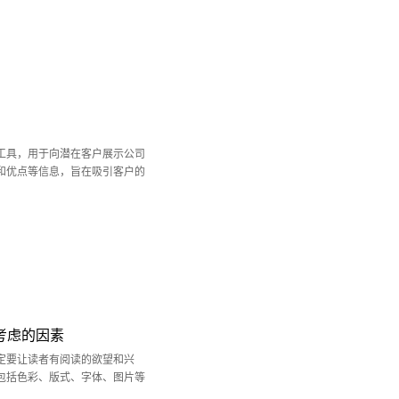
工具，用于向潜在客户展示公司
和优点等信息，旨在吸引客户的
考虑的因素
定要让读者有阅读的欲望和兴
包括色彩、版式、字体、图片等