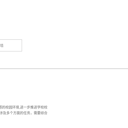
墙
感的校园环境,进一步推进学校校
项涉及多个方面的任务，需要综合