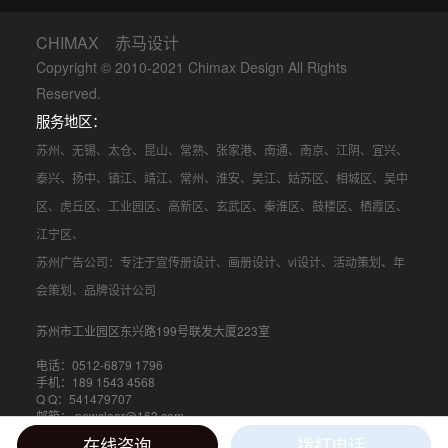
CHIMAX 赤马设计
Copyright © 2010-2021 Chimax Design All Rights
Reserved.
服务地区：
苏州
、
无锡
、
太仓
、
昆山
、
常熟
、
张家港
、
南通
、
南京
、
江阴
、
宜兴
、
泰兴
、
扬中
、
镇江
、
靖江
、
常州
、
淮安
、
吴江
、
姑苏区
、
相城区
、
吴中
区
、
虎丘区
、
工业园区
、
高新区
、
玄武区
、
秦淮区
、
鼓楼区
、
栖霞区
、
江宁区
、
苏州广告公司
：专注于
宣传册设计
、
画册设计
、
vi设计
、
活动策划
、
年
会策划
、品牌设计公司
苏州市工业园区东兴路199号联发大厦223室
电话：0512-6879 1796
手机：189 1543 4568
Q Q：541479707
邮箱： newclear@163.com
在线咨询
拨打电话