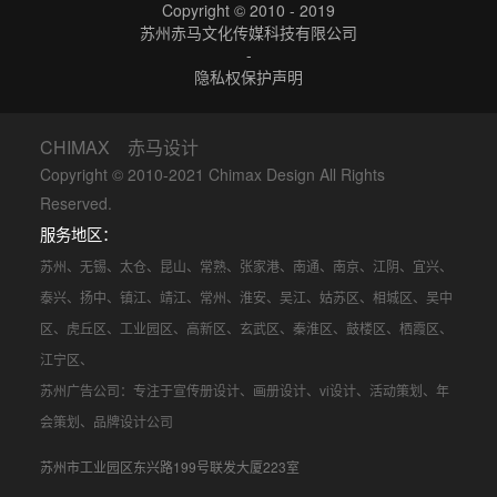
Copyright © 2010 - 2019
苏州赤马文化传媒科技有限公司
-
隐私权保护声明
CHIMAX 赤马设计
Copyright © 2010-2021 Chimax Design All Rights
Reserved.
服务地区：
苏州
、
无锡
、
太仓
、
昆山
、
常熟
、
张家港
、
南通
、
南京
、
江阴
、
宜兴
、
泰兴
、
扬中
、
镇江
、
靖江
、
常州
、
淮安
、
吴江
、
姑苏区
、
相城区
、
吴中
区
、
虎丘区
、
工业园区
、
高新区
、
玄武区
、
秦淮区
、
鼓楼区
、
栖霞区
、
江宁区
、
苏州广告公司
：专注于
宣传册设计
、
画册设计
、
vi设计
、
活动策划
、
年
会策划
、品牌设计公司
苏州市工业园区东兴路199号联发大厦223室