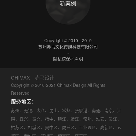
新案例
Copyright © 2010 - 2019
苏州赤马文化传媒科技有限公司
-
隐私权保护声明
CHIMAX 赤马设计
Copyright © 2010-2021 Chimax Design All Rights
Reserved.
服务地区：
苏州
、
无锡
、
太仓
、
昆山
、
常熟
、
张家港
、
南通
、
南京
、
江
阴
、
宜兴
、
泰兴
、
扬中
、
镇江
、
靖江
、
常州
、
淮安
、
吴江
、
姑苏区
、
相城区
、
吴中区
、
虎丘区
、
工业园区
、
高新区
、
玄
武区
、
秦淮区
、
鼓楼区
、
栖霞区
、
江宁区
、