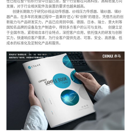
性已经在整个纺织行业中日益凸显，整个行业都在向高科技、高精密度方向
发展，对于行业相关配件及装置的要求也越来越高。
创捷长期致力于研究纱线运动传感器、纱线压力传感器、输纱器、储纱
器产品，在多年的发展过程中一直秉持“匠心”和“创新”的理念，凭借杰出的创
新能力与产品研发实力，产品已应用到中国、德国、日本、瑞士、意大利等
国知名品牌的设备及生产制造中，得到多方客户的认可与支持。 创捷立足
于全国市场，紧密结合本行业特点，深挖客户应用，依托强大的研发与创新
实力，快速响应客户需求，为行业客户提供先进、可靠、安全、高质量、低
成本的标准化及定制化产品和服务。