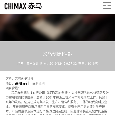
义乌创捷科技-
作者：赤马设计 时间：2019/12/12 9:57:32 查看：
1016
次
客户：义乌创捷科技
画册设计
项目：
，画册印刷
项目背景：
义乌市创捷科技有限公司（以下简称“创捷”）是业界领先的纱线运动及张
力控制装置的供应商，最初于2001年在浙江省义乌市开始研发工作，历经十
几年的发展，创捷已成为集研发、生产、销售和服务于一体的现代高科技企
业。 随着纺织产品市场日新月异的需求变化，使得生产厂家必须对生产技
术、产品质量以及成本进行严格的改良及控制，因此输纱装置及配件的重要