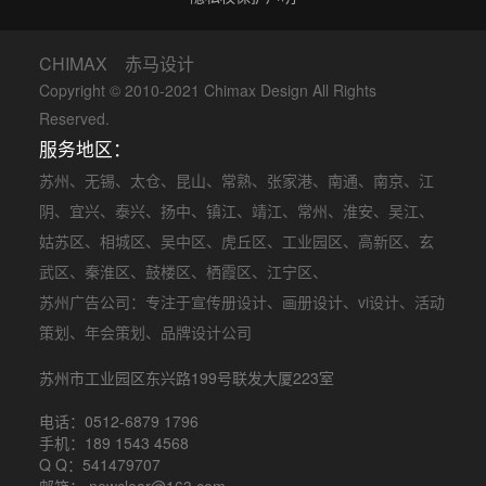
CHIMAX 赤马设计
Copyright © 2010-2021 Chimax Design All Rights
Reserved.
服务地区：
苏州
、
无锡
、
太仓
、
昆山
、
常熟
、
张家港
、
南通
、
南京
、
江
阴
、
宜兴
、
泰兴
、
扬中
、
镇江
、
靖江
、
常州
、
淮安
、
吴江
、
姑苏区
、
相城区
、
吴中区
、
虎丘区
、
工业园区
、
高新区
、
玄
武区
、
秦淮区
、
鼓楼区
、
栖霞区
、
江宁区
、
苏州广告公司
：专注于
宣传册设计
、
画册设计
、
vi设计
、
活动
策划
、
年会策划
、品牌设计公司
苏州市工业园区东兴路199号联发大厦223室
电话：0512-6879 1796
手机：189 1543 4568
Q Q：541479707