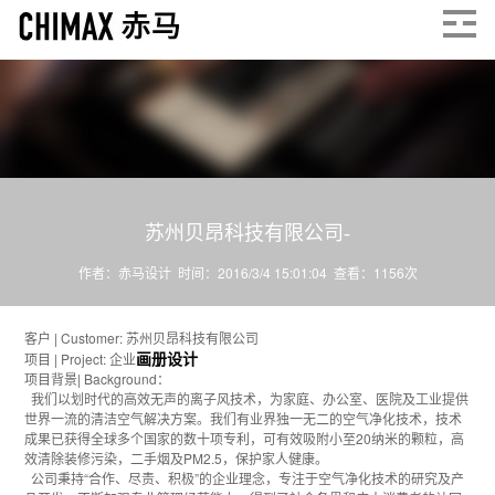
苏州贝昂科技有限公司-
作者：赤马设计 时间：2016/3/4 15:01:04 查看：
1156
次
客户 | Customer: 苏州贝昂科技有限公司
画册设计
项目 | Project: 企业
项目背景| Background：
我们以划时代的高效无声的离子风技术，为家庭、办公室、医院及工业提供
世界一流的清洁空气解决方案。我们有业界独一无二的空气净化技术，技术
成果已获得全球多个国家的数十项专利，可有效吸附小至20纳米的颗粒，高
效清除装修污染，二手烟及PM2.5，保护家人健康。
公司秉持“合作、尽责、积极”的企业理念，专注于空气净化技术的研究及产