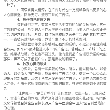
一比了。
中国语言博大精深，在广告时代也一定能够孕育出更多的心
人心醉神迷、回味无穷、流芳百世的广告语。
4、故作惊世骇俗之语
惊世骇俗之言，有如日常生活中突然听到的尖厉叫声，苏州
广告制作公司，听到的人不作反应是不可能的，而要人作出反应正是
广告词追求的目标，所以，故作惊世骇俗之言是广告语创意的方法之
一，一直被有效地运用着，亦曾产生了不少的精彩案例。
虽然惊世骇俗之语能够引起强烈的反响，不过还是要注意社
会效果，如“四不象动物进入本市”的广告语，曾引起了一阵城市的恐
慌，结果被取蒂。夸张也不要过头，像有些药品广告语所承诺的功能
那样，弄不好成了虚假广告，那是反被聪明误了。
5、触及心灵的软处
人心深处，总有一些柔软的部位，所以，能以情动人、以情
诱人、以情激人的广告语，都属于好广告语之列。这是一个从受众心
理出发的新角度，从这个角度出发创作的广告语，也许在语言缺乏惊
人之处，但由于它所流露的深切浓郁的情意，往往带来意想不到的效
果。
“让你旺一下”是贯穿整个广告的主题，以此一招，旺旺突破
了儿童澎化食品的界限，荣登逢年过年的团圆餐桌和礼品柜。相同的
文化传统使台湾企业更擅长运用广告平面迎合中国人“图吉利爱热闹”
的心理。