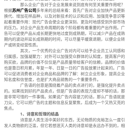
那么企业广告对于企业发展来说到底有何至关重要作用呢？
根据
苏州广告公司
多年来的总结来看：首先广告对企业加快产品更新
换代、增加花样品种，以及对新技术的认识和应用、加强竞争意识等
起着重要作用：现代广告会使企业更深刻、更及时地感受到外部市场
的压力。对企业产品生命周期的各个阶段都有着重要的产出作用。广
告可以促使产品从成长期更快地过度到成熟期，可以减少产品在成熟
期内的波动并延长成熟期的时间，可以尽量平缓衰退期，以便企业转
产或转变经营性质。
其次，一个优秀的企业广告对内可以给予企业员工认同感和
归属感，加强凝聚力：对外可以加强受众群体的认知度，提高客户的
购买欲，品牌的价值不仅仅是产品质量带给客户的信赖，品牌的价值
也是靠日积月累，年复一年、日复一日的广告投放累计起来的。广告
可以促进消费者对企业商品和品牌的了解：树立企业形象，提高企业
知名度和信誉度，也是扩大商品销售的一个重要条件。
广告语的创意是围绕着产品的卖点进行的，是强化提升卖点
的。如果找到好的产品卖点，但是广告语的表现力度却不够的话，那
是非常可惜的一件事情。如果说广告内容是刀的话，那么广告语就是
刀尖，它可以把广告的主题和信息反复聚焦，后成为一个又热又亮的
焦点。
1、诗意和哲理的结晶
诗意是人类生活中美好的东西，无论物质的充裕怎么一度引
发人类物欲的泛滥，但它若想泯灭人类的诗意却是永远办不到的，相