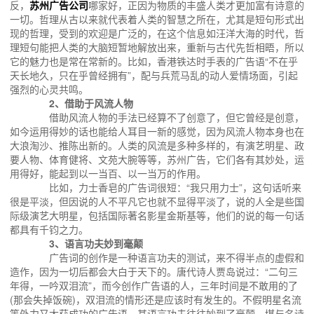
反，
苏州广告公司
哪家好，正因为物质的丰盛人类才更加富有诗意的
一切。哲理从古以来就代表着人类的智慧之所在，尤其是短句形式出
现的哲理，受到的欢迎是广泛的，在这个信息如汪洋大海的时代，哲
理短句能把人类的大脑短暂地解放出来，重新与古代先哲相晤，所以
它的魅力也是常在常新的。比如，香港铁达时手表的广告语“不在乎
天长地久，只在乎曾经拥有”，配与兵荒马乱的动人爱情场面，引起
强烈的心灵共鸣。
2、借助于风流人物
借助风流人物的手法已经算不了创意了，但它曾经是创意，
如今运用得妙的话也能给人耳目一新的感觉，因为风流人物本身也在
大浪淘沙、推陈出新的。人类的风流是多种多样的，有演艺明星、政
要人物、体育健将、文苑大腕等等，苏州广告，它们各有其妙处，运
用得好，能起到以一当百、以一当万的作用。
比如，力士香皂的广告词很短：“我只用力士”，这句话听来
很是平淡，但因说的人不平凡它也就不显得平淡了，说的人全是些国
际级演艺大明星，包括国际著名影星金斯基等，他们的说的每一句话
都具有千钧之力。
3、语言功夫妙到毫颠
广告词的创作是一种语言功夫的测试，来不得半点的虚假和
造作，因为一切后都会大白于天下的。唐代诗人贾岛说过：“二句三
年得，一吟双泪流”，而今创作广告语的人，三年时间是不敢用的了
(那会失掉饭碗)，双泪流的情形还是应该时有发生的。不假明星名流
等外力又大获成功的广告语，其语言功夫往往妙到了毫颠，堪与名诗