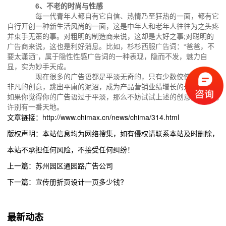
6、不老的时尚与性感
每一代青年人都自有它自信、热情乃至狂热的一面，都有它
自行开创一种新生活风尚的一面，这是中年人和老年人往往为之头疼
并束手无策的事。对粗明的制造商来说，这却是大好之事;对聪明的
广告商来说，这也是利好消息。比如，杉杉西服广告词：“爸爸，不
要太潇洒”，属于隐性性感广告词的一种表现，隐而不发，魅力自
显，实为妙手天成。
现在很多的广告语都是平淡无奇的，只有少数佼佼者凭借着
非凡的创意，跳出平庸的泥沼，成为产品营销业绩增长的开路先锋。
如果你觉得你的广告语过于平淡，那么不妨试试上述的创意方法，也
许别有一番天地。
文章链接：http://www.chimax.cn/news/chima/314.html
版权声明：本站信息均为网络搜集，如有侵权请联系本站及时删除，
本站不承担任何风险，不接受任何纠纷！
上一篇：苏州园区通园路广告公司
下一篇：宣传册折页设计一页多少钱?
最新动态