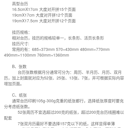
高型台历
16.5cmX17cm 大度对开拼15个页面
19cmX17cm 大度对开拼12个页面
19cmX17.5cm 大度对开拼12个页面
挂历规格：
相对台历，挂历的规格较单一，长条形、活页长条形
挂历尺寸:
常用的有：685×373mm 570×430mm 480mm×770mm
490mm×1100mm 760mm×1360mm
B、张数
台历张数根据月分通常可分为：周历、半月历、月历、双月
历，加上封面就对应为52张、25张、13张、7张，并可根据实际内容
增加页面。
C、纸张
通常台历印刷105g-300g克重的纸张都行，选择纸张厚度时要充
分考虑纸张数。
52张周历不宜选超过200克的纸张，超过200克台历线圈难以
配套
7张双月历最好不要选择157克以下的纸，这样显得单薄