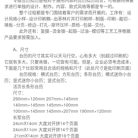
专版台历挂历是相对于通用内容的台历挂历而言，可根据特殊要
求进行单独的设计、制作。内容、款式风格等都是专一的。
整个过程都是专门围绕着客户的需求而开展的，工序有：设
计风格小样--设计印刷稿--出菲林片并打印刷样--制版--印刷--裁切--
裱板--分页--修边--打孔--穿环压环--质检--包装--交付。
此外还有：复膜--烫金银--起鼓--过油--模切等工艺工序根据
产品要求按需加入。
A、尺寸
台历的尺寸其实可以天马行空，心有多大（别超过印刷机）
它就有多大，只要肯做，一切皆有可能。但是，企业必须考虑成本，
下面是几个比较常用且合适的规格和尺寸（此处尺寸是批印刷页面）
台历规格：横式台历；方形台历；条形台历；横式迷你小台
历；竖式迷你小台历；竖式台历；
活页长条形台历
尺寸：
290mm×120mm 207mm×145mm
140mm×145mm 145mm×100mm
100mm×145mm 145mm×207mm 190mm×120mm
长型台历
24cmX14cm 大度对开拼14个页面
24cmX11cm 大度对开拼14个页面
21cmX14cm 大度对开拼16个页面