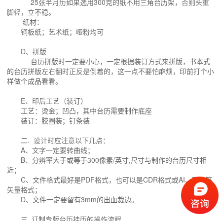
25张半月历如果选用300克的纸不用三角台历架，否则头重
脚轻，立不稳。
纸材：
铜板纸；艺术纸；哑粉均可
D、拼版
台历拼版时一定要小心，一定根据装订方式来拼版，书本式
的台历拼版左右翻时正反是倒着的，这一点不要怕麻烦，印前打个小
样做个成品看看。
E、印后工艺（装订）
工艺：烫金；凹凸，其中台历需要制作底座
装订：胶圈装；钉条装
二. 设计时应注意以下几点：
A、文字一定要转曲线；
B、分辨率大于或等于300像素/英寸,尺寸与制作的台历尺寸相
近；
C、文件格式最好是PDF格式，也可以是CDR格式或AI、EPS等
矢量格式；
D、文件一定要留有3mm的出血裁边。
三. 订制专版台历挂历的操作流程