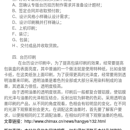
A、您确认专版台历挂历制作需求并准备设计题材；
B、签定合同并收取预付款；
C、设计风格小样确认设计需求；
D、设计印刷稿并打样确认；
E、上机印刷；
F、装订；
G、包装；
H 、交付成品并收取货款。
四. 台历印刷
在台历设计印刷中，为了提高包装印刷的效果，经常要提高
包装盒的表面亮度，其中普遍的一个做法就是使用特种纸，比如金银
卡纸，在这类纸张上面印刷，为了获得更高的光泽度，经常要用到透
明油墨来印刷。透明油墨是着色剂全部或大部分采用染料制成的油
墨，其遮盖力很低，透明度极高。
由于透明油墨的透明度很高，印刷后一般都复合镀铝膜，使铝膜
的光泽与油墨的光泽相互结合，反射出较为鲜艳的色彩。采用透明油
墨印刷的产品，从不同的角度观看，色相会有较明显的变化，在不同
的光源下观察差别会更大。在调配这类油墨时，首先要了解客户要
求，以便按相同的工艺调配油墨，在相似的环境下观察油墨的色相。
文章链接：http://www.chimax.cn/news/hangye/132.html