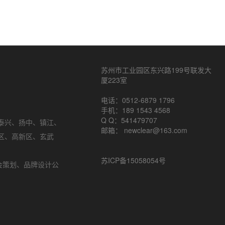
苏州市工业园区东兴路199号联发大
厦223室
电话：0512-6879 1796
手机：189 1543 4568
Q Q：541479707
泰兴
、
扬中
、
镇江
、
邮箱： newclear@163.com
区
、
高新区
、
玄武
苏ICP备15058054号
会策划
、品牌设计公