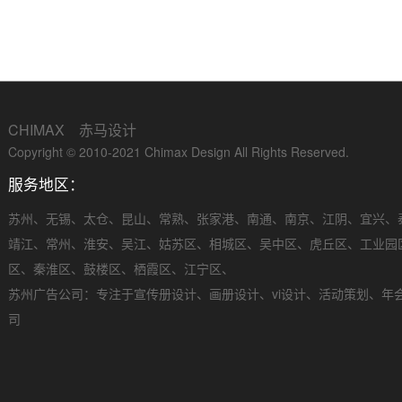
CHIMAX 赤马设计
Copyright © 2010-2021 Chimax Design All Rights Reserved.
服务地区：
苏州
、
无锡
、
太仓
、
昆山
、
常熟
、
张家港
、
南通
、
南京
、
江阴
、
宜兴
、
靖江
、
常州
、
淮安
、
吴江
、
姑苏区
、
相城区
、
吴中区
、
虎丘区
、
工业园
区
、
秦淮区
、
鼓楼区
、
栖霞区
、
江宁区
、
苏州广告公司
：专注于
宣传册设计
、
画册设计
、
vi设计
、
活动策划
、
年
司