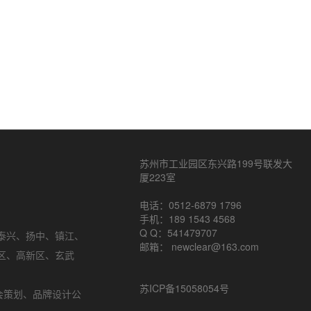
苏州市工业园区东兴路199号联发大
厦223室
电话：0512-6879 1796
手机：189 1543 4568
Q Q：541479707
泰兴
、
扬中
、
镇江
、
邮箱： newclear@163.com
区
、
高新区
、
玄武
苏ICP备15058054号
会策划
、品牌设计公