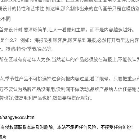
册设计的特性和艺术性,如这样,那么制作出来的宣传画册只是在模仿
众不同
首先设计时,要清晰简单,让人一看便知主题。而不是内容越多越好。
点是什么？ 例如：海报吸引顾客后,顾客拿到海报,必然打开看里边内容
。抢购/特价/季节/食品等。
果所在区域有有老年人为多,当然老年的产品必须放在海报上,不能仅
重点,季节性产品不可挑选择过多海报内容过量,看了眼晕。只要把重点
千万不要认为品牌产品没有用,没利润不做活动,品牌产品给人信任感谢
牌也好,做高毛利产品也好,数量要相搭配就好。
hangye/293.html
如有侵权请联系本站及时删除，本站不承担任何风险，不接受任何纠纷！
图片