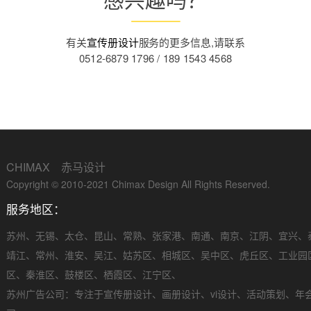
有关
宣传册设计
服务的更多信息,请联系
0512-6879 1796 / 189 1543 4568
CHIMAX 赤马设计
Copyright © 2010-2021 Chimax Design All Rights Reserved.
服务地区：
苏州
、
无锡
、
太仓
、
昆山
、
常熟
、
张家港
、
南通
、
南京
、
江阴
、
宜兴
、
靖江
、
常州
、
淮安
、
吴江
、
姑苏区
、
相城区
、
吴中区
、
虎丘区
、
工业园
区
、
秦淮区
、
鼓楼区
、
栖霞区
、
江宁区
、
苏州广告公司
：专注于
宣传册设计
、
画册设计
、
vi设计
、
活动策划
、
年