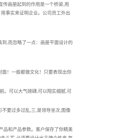
宣传画册起到的作用是一个桥梁,用
片用事实来证明企业。公司员工外出
具到,而忽略了一点：画册平面设计的
封面！一般都做文化！只要表现出你
。可以大气磅礴,可以翔实细腻,可
不要过多过乱,三,是领导坐次,图像
的产品和产品参数。客户保存了你精美
先头军,必须要设计出品牌个性来,每