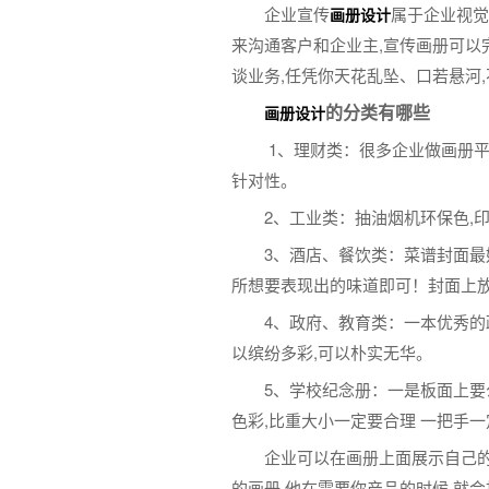
企业宣传
属于企业视觉
画册设计
来沟通客户和企业主,宣传画册可以
谈业务,任凭你天花乱坠、口若悬河
的分类有哪些
画册设计
1、理财类：很多企业做画册平
针对性。
2、工业类：抽油烟机环保色,
3、酒店、餐饮类：菜谱封面最
所想要表现出的味道即可！封面上
4、政府、教育类：一本优秀的
以缤纷多彩,可以朴实无华。
5、学校纪念册：一是板面上要
色彩,比重大小一定要合理 一把手
企业可以在画册上面展示自己的
的画册,他在需要你产品的时候,就