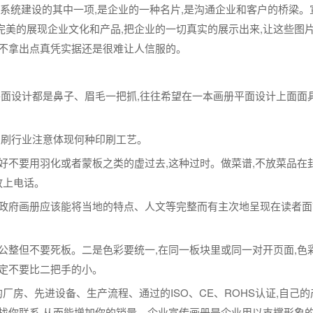
系统建设的其中一项,是企业的一种名片,是沟通企业和客户的桥梁。
完美的展现企业文化和产品,把企业的一切真实的展示出来,让这些图
,不拿出点真凭实据还是很难让人信服的。
面设计都是鼻子、眉毛一把抓,往往希望在一本画册平面设计上面面
印刷行业注意体现何种印刷工艺。
好不要用羽化或者蒙板之类的虚过去,这种过时。做菜谱,不放菜品在
放上电话。
政府画册应该能将当地的特点、人文等完整而有主次地呈现在读者面前
公整但不要死板。二是色彩要统一,在同一板块里或同一对开页面,色彩
一定不要比二把手的小。
厂房、先进设备、生产流程、通过的ISO、CE、ROHS认证,自己
会找你联系,从而能增加你的销量。企业宣传画册是企业用以支撑形象的