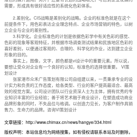
需要，形成具有很好适应性的系统化色彩体系。
2.差别化。CIS战略是差别化的战略。企业的标准色就是在这个
前提条件下，用色彩表达企业理念特点、企业市场营销的特色，以树
立企业与企业的差别性。
3.科学化。企业标准色的计划是依据色彩学中有关色彩的感觉、
色彩的现象等客观特征，并根据市场调查测试结果和民族地区色彩的
喜好差别，以便通过客观的、合理的、科学化的作业，达到建立企业
形象的目的。
事实上，图像，文字，颜色都是vi设计中的重要元素。所以说，
要想让受众对企业有一个良好的认知，标准色的选择很重要。 VI策
划设计
张家港市众禾广告策划有限公司自组建以来，一贯秉承专业的设
计实力和负责的工作态度，给各类型、行业的客户提高最适合、最高
效的视觉方案。公司设计团队以行业资深人士为主体，拥有优秀的专
业知识丰富的行业经验；善于将艺术融于商业设计，在塑造成功商业
品牌形象的同时，不失品位与格调。以创造力见长，为客户制作具销
售力、生命力的品牌。咨询VI策划设计
文章链接：http://www.chimax.cn/news/hangye/334.html
版权声明：本站信息均为网络搜集，如有侵权请联系本站及时删除，