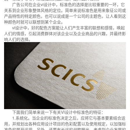
广告公司在企业vi设计中，标准色的选择是比较重要的一环，它
关系到企业形象整体风格的定位。简单来说标准色是用来象征公司或
产品特性的特定颜色，也可以说成是一个公司的主题色，让人看到这
种颜色时就可以联想到某个企业。
vi设计中，好的配色方案能让人们产生丰富的联想和感情，唤起
人们的情感，引起消费群体对该企业以及企业商品的兴趣，并最终影
响人们的选择。
下面我们简单来说一下有关VI设计中标准色的特征：
1.系统化。当企业的标准色决定之后，应将它与基本要素结合运
用，并规划出各种应用设计项目的色彩配置以及使用规定，以加强标
准色的展开运用。另外，还要有长远的战略眼光，考虑到企业发展的