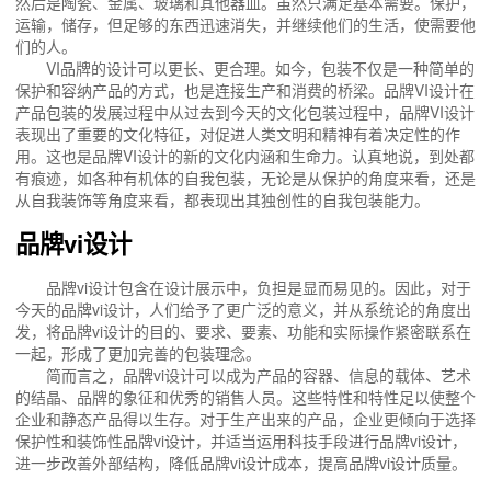
然后是陶瓷、金属、玻璃和其他器皿。虽然只满足基本需要。保护，
运输，储存，但足够的东西迅速消失，并继续他们的生活，使需要他
们的人。
VI品牌的设计可以更长、更合理。如今，包装不仅是一种简单的
保护和容纳产品的方式，也是连接生产和消费的桥梁。品牌VI设计在
产品包装的发展过程中从过去到今天的文化包装过程中，品牌VI设计
表现出了重要的文化特征，对促进人类文明和精神有着决定性的作
用。这也是品牌VI设计的新的文化内涵和生命力。认真地说，到处都
有痕迹，如各种有机体的自我包装，无论是从保护的角度来看，还是
从自我装饰等角度来看，都表现出其独创性的自我包装能力。
品牌vi设计
品牌vi设计包含在设计展示中，负担是显而易见的。因此，对于
今天的品牌vi设计，人们给予了更广泛的意义，并从系统论的角度出
发，将品牌vi设计的目的、要求、要素、功能和实际操作紧密联系在
一起，形成了更加完善的包装理念。
简而言之，品牌vi设计可以成为产品的容器、信息的载体、艺术
的结晶、品牌的象征和优秀的销售人员。这些特性和特性足以使整个
企业和静态产品得以生存。对于生产出来的产品，企业更倾向于选择
保护性和装饰性品牌vi设计，并适当运用科技手段进行品牌vi设计，
进一步改善外部结构，降低品牌vi设计成本，提高品牌vi设计质量。