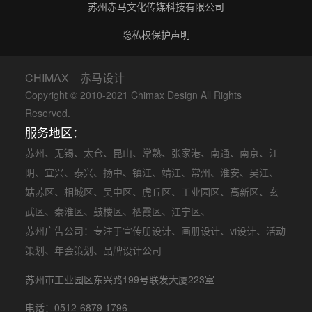
苏州赤马文化传媒科技有限公司
-
隐私权保护声明
CHIMAX 赤马设计
Copyright © 2010-2021 Chimax Design All Rights
Reserved.
服务地区：
苏州
、
无锡
、
太仓
、
昆山
、
常熟
、
张家港
、
南通
、
南京
、
江
阴
、
宜兴
、
泰兴
、
扬中
、
镇江
、
靖江
、
常州
、
淮安
、
吴江
、
姑苏区
、
相城区
、
吴中区
、
虎丘区
、
工业园区
、
高新区
、
玄
武区
、
秦淮区
、
鼓楼区
、
栖霞区
、
江宁区
、
苏州广告公司
：专注于
宣传册设计
、
画册设计
、
vi设计
、
活动
策划
、
年会策划
、品牌设计公司
苏州市工业园区东兴路199号联发大厦223室
电话：0512-6879 1796