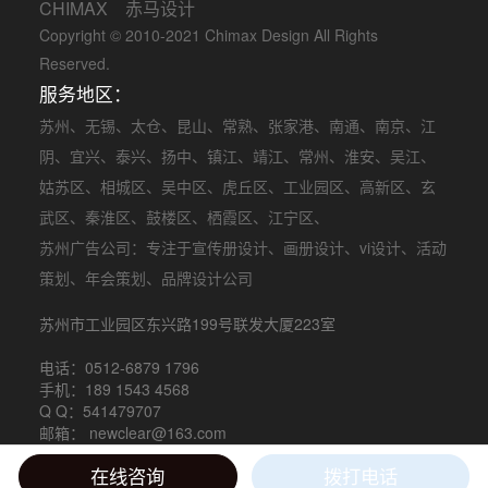
CHIMAX 赤马设计
Copyright © 2010-2021 Chimax Design All Rights
Reserved.
服务地区：
苏州
、
无锡
、
太仓
、
昆山
、
常熟
、
张家港
、
南通
、
南京
、
江
阴
、
宜兴
、
泰兴
、
扬中
、
镇江
、
靖江
、
常州
、
淮安
、
吴江
、
姑苏区
、
相城区
、
吴中区
、
虎丘区
、
工业园区
、
高新区
、
玄
武区
、
秦淮区
、
鼓楼区
、
栖霞区
、
江宁区
、
苏州广告公司
：专注于
宣传册设计
、
画册设计
、
vi设计
、
活动
策划
、
年会策划
、品牌设计公司
苏州市工业园区东兴路199号联发大厦223室
电话：0512-6879 1796
手机：189 1543 4568
Q Q：541479707
邮箱： newclear@163.com
在线咨询
拨打电话