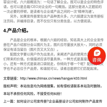
容设计呢，六六姐概括为：一句话了解企业。既可以是企业的特色评
语，也可以是总裁/CEO对企业的一句概括。这部分是进入正题前的
一次必要的停顿，是读者与企业或产品之间的一次“精神沟通”。
另外，如果宣传册里包含产品种类众多，六六姐建议为宣传册标
注页码，并编排目录，而不仅仅只有分类信息，以方便阅读。
4.产品介绍。
产品是企业的根本，根据六六姐的经验，知名高大上的企业宣传
册在产品介绍部分会以图片为主，图片应尽量放大放大~，同时必须
保证有适当留白（图片页又大又白）。
配图文字要以用户作为出发点，来阐述产品的使用方法及能为他
们带来的价值。价值描述应该尽量具体，一种方式是直接说占据空间
小，还有一种方式是装进口袋就走，你倾向于哪一个呢？配图说明文
字也不必总位于产品旁，和谐就可以，读者总能把它们匹配起来。
文章链接：http://www.chimax.cn/news/hangye/433.html
版权声明：本站信息均为网络搜集，如有侵权请联系本站及时删除，
本站不承担任何风险，不接受任何纠纷！
上一篇：如何设计公司宣传册?企业画册设计公司如何制作产品宣传