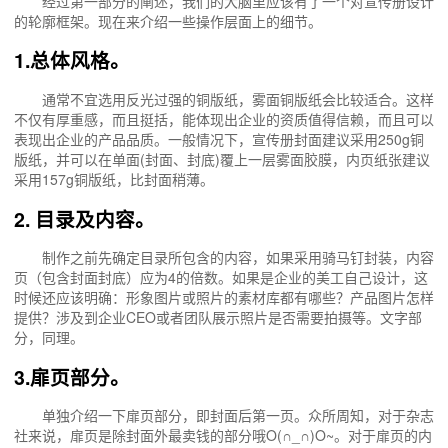
经过第一部分的阐述，我们的大脑里应该有了一个对宣传册设计
的轮廓框架。现在来介绍一些操作层面上的细节。
1.总体风格。
通常不宜选用反光过强的铜版纸，雾面铜版纸会比较适合。这样
不仅有厚重感，而且挺括，能体现出企业的资质值得信赖，而且可以
表现出企业的产品品质。一般情况下，宣传册封面建议采用250g铜
版纸，并可以在单面(封面、封底)覆上一层雾面胶膜，内页纸张建议
采用157g铜版纸，比封面稍薄。
2. 目录及内容。
制作之前先确定目录所包含的内容，如果采用骑马钉封装，内容
页（包含封面封底）应为4的倍数。如果是企业的美工自己设计，这
时候还应该明确：形象图片或照片的素材库都有哪些？产品图片怎样
提供？涉及到企业CEO或者团队展示照片是否需要拍摄等。文字部
分，同理。
3.扉页部分。
单独介绍一下扉页部分，即封面后第一页。众所周知，对于杂志
社来说，扉页是除封面外最卖钱的部分哦O(∩_∩)O~。对于扉页的内