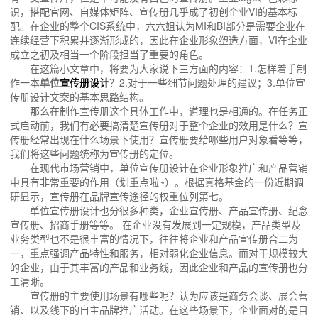
识，搭配官网、自媒体矩阵、宣传册几乎成了初创企业VI的基本标
配。在企业的整个CIS系统中，六六姐认为MI和BI部分是需要企业在
连续经营下积累并逐渐形成的，因此在企业形象塑造方面，VI在企业
成立之初及相当一个阶段担当了重要的角色。
在这篇小文章中，将要为大家说下三方面的内容：1.怎样着手制
作一本
单位
宣传册设计
？2.对于一些细节问题处理的建议；3.单位宣
传册设计文案的基本思路结构。
那么在制作宣传册这个具体工作中，道理也是相通的。在任务正
式启动前，我们有必要搞清楚宣传册对于整个企业的效用是什么？宣
传册经常出现在什么场景下使用？宣传册要给哪些用户对象看等等，
我们将这些问题统称为宣传册的定位。
在现代市场营销中，单位宣传册设计在企业形象推广和产品营销
中具有非常重要的作用（划重点啦~）。根据真格基金的一份近期调
研显示，宣传册在品牌宣传途径的权重位列第七。
单位宣传册设计也分很多种类，企业宣传册、产品宣传册、纪念
宣传册、招商手册等等。 在企业没有发展到一定规模，产品类型及
业务类型也不是很丰富的情况下，往往将企业和产品宣传册合二为
一，重点强调产品特性和服务，相对弱化企业信息。而对于规模较大
的企业，由于其丰富的产品和业务线，因此企业和产品的宣传册也分
工清晰。
宣传册的主要使用场景有哪些呢？认为应该是商务会谈、展会营
销、以及线下的自主品牌推广活动。在这些场景下，企业面对的是目