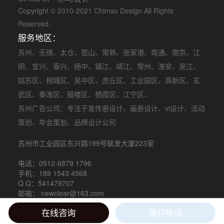
Copyright © 2010-2021 Chimax Design All Rights
Reserved.
服务地区：
苏州
、
无锡
、
太仓
、
昆山
、
常熟
、
张家港
、
南通
、
南京
、
江
阴
、
宜兴
、
泰兴
、
扬中
、
镇江
、
靖江
、
常州
、
淮安
、
吴江
、
姑苏区
、
相城区
、
吴中区
、
虎丘区
、
工业园区
、
高新区
、
玄
武区
、
秦淮区
、
鼓楼区
、
栖霞区
、
江宁区
、
苏州广告公司
：专注于
宣传册设计
、
画册设计
、
vi设计
、
活动
策划
、
年会策划
、品牌设计公司
苏州市工业园区东兴路199号联发大厦223室
电话：0512-6879 1796
手机：189 1543 4568
Q Q：541479707
邮箱： newclear@163.com
在线咨询
拨打电话
苏ICP备15058054号