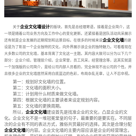
企业文化墙设计
关于
的版块，首先是总经理寄语，接着是企业简介，这
一项是随着公司业务方向及工作中心的变化更新。还紧接着是团队活动风采展示
企业文化墙
还有就是企业发展的近期规划和远景目标。在很多的时候来说
的建
设是为了彰显一个企业独特的文化，向外界展示该企业的独特魅力。可看看现在
大多数公司的文化墙，基本背离了文化这一主题。其内容大致可以分为以下几个
部分：企业介绍，管理层介绍，企业荣誉，员工风采，经营理念等，这其实就是
一个加强版的公司简介，是给公司内部人员看的，完全体现不出公司的个性。并
且很多企业的文化墙居然采用白底蓝边的色彩，布局杂乱无章，让人不忍卒视。
第一：规划好文化墙的位置。
第二：文化墙的面积大小。
第三：计划用什么材质来做文化墙。
第四：根据文化墙的主要读者来设定规划内容。
第五：文化墙的更换周期。
所以，
企业文化墙
建设首先是找准企业的文化，凸显企业的文
化。企业文化不是一堆冠冕堂皇的句子，最重要的是要实在。不同层
次的企业有不同的表达方式，雅俗共赏最好的选择。其次是合理分配
企业文化墙
的内容。企业文化墙的主要内容应该是企业的经营理念，