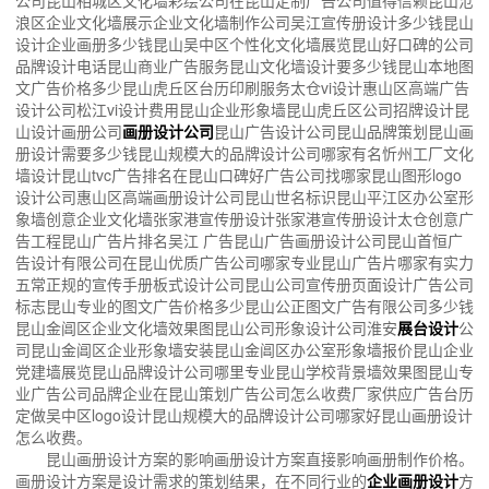
公司昆山相城区文化墙彩绘公司在昆山定制广告公司值得信赖昆山沧
浪区企业文化墙展示企业文化墙制作公司吴江宣传册设计多少钱昆山
设计企业画册多少钱昆山吴中区个性化文化墙展览昆山好口碑的公司
品牌设计电话昆山商业广告服务昆山文化墙设计要多少钱昆山本地图
文广告价格多少昆山虎丘区台历印刷服务太仓vi设计惠山区高端广告
设计公司松江vi设计费用昆山企业形象墙昆山虎丘区公司招牌设计昆
山设计画册公司
画册设计公司
昆山广告设计公司昆山品牌策划昆山画
册设计需要多少钱昆山规模大的品牌设计公司哪家有名忻州工厂文化
墙设计昆山tvc广告排名在昆山口碑好广告公司找哪家昆山图形logo
设计公司惠山区高端画册设计公司昆山世名标识昆山平江区办公室形
象墙创意企业文化墙张家港宣传册设计张家港宣传册设计太仓创意广
告工程昆山广告片排名吴江 广告昆山广告画册设计公司昆山首恒广
告设计有限公司在昆山优质广告公司哪家专业昆山广告片哪家有实力
五常正规的宣传手册板式设计公司昆山公司宣传册页面设计广告公司
标志昆山专业的图文广告价格多少昆山公正图文广告有限公司多少钱
昆山金阊区企业文化墙效果图昆山公司形象设计公司淮安
展台设计
公
司昆山金阊区企业形象墙安装昆山金阊区办公室形象墙报价昆山企业
党建墙展览昆山品牌设计公司哪里专业昆山学校背景墙效果图昆山专
业广告公司品牌企业在昆山策划广告公司怎么收费厂家供应广告台历
定做吴中区logo设计昆山规模大的品牌设计公司哪家好昆山画册设计
怎么收费。
昆山画册设计方案的影响画册设计方案直接影响画册制作价格。
画册设计方案是设计需求的策划结果，在不同行业的
企业画册设计
方