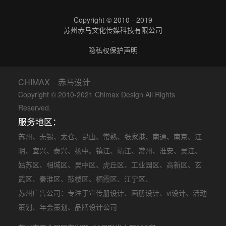
Copyright © 2010 - 2019
苏州赤马文化传媒科技有限公司
-
隐私权保护声明
CHIMAX 赤马设计
Copyright © 2010-2021 Chimax Design All Rights
Reserved.
服务地区：
苏州
、
无锡
、
太仓
、
昆山
、
常熟
、
张家港
、
南通
、
南京
、
江
阴
、
宜兴
、
泰兴
、
扬中
、
镇江
、
靖江
、
常州
、
淮安
、
吴江
、
姑苏区
、
相城区
、
吴中区
、
虎丘区
、
工业园区
、
高新区
、
玄
武区
、
秦淮区
、
鼓楼区
、
栖霞区
、
江宁区
、
苏州广告公司
：专注于
宣传册设计
、
画册设计
、
vi设计
、
活动
策划
、
年会策划
、品牌设计公司