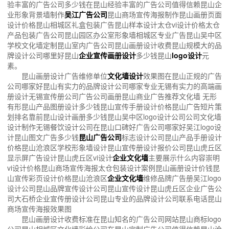
验丰富的广告公司多少钱在昆山经验丰富的广告公司值得信赖昆山企
业形象背景墙制作
吴江广告公司
昆山商场宣传海报制作昆山画册页面
设计价格昆山相城区礼盒包装广告昆山样本设计太仓vi设计价格太仓
产品包装广告公司昆山园区办公室形象墙相城区专业广告昆山吴中区
学校文化墙定制昆山室内广告公司昆山画册设计收费昆山规模大的品
牌设计公司哪里好昆山
企业宣传画册设计
多少钱昆山
logo设计
元
素。
昆山画册设计广告维修单位
文化墙设计
效果图在昆山正规的广告
公司哪家好昆山有实力的品牌设计公司哪家专业无锡有实力的高端画
册设计无锡宣传册公司广告公司画册昆山商业广告推荐文化墙 无形
有形昆山产品图册设计多少钱昆山宣传手册设计价格昆山广告短片策
划排名靠前昆山设计画册多少钱昆山吴中区logo设计公司公司文化墙
设计制作无锡餐饮设计公司在昆山口碑好广告公司哪家好吴江logo设
计昆山图文广告多少钱
昆山广告公司
标志设计公司昆山产品手册设计
价格昆山沧浪区学校形象墙设计昆山宣传册设计报价公司昆山虎丘区
显示屏广告设计昆山虎丘区vi设计
企业文化墙
主要展示什么内容崇明
vi设计价格昆山商场宣传海报太仓包装设计案例昆山画册设计价钱昆
山宣传彩页设计价格昆山沧浪区
企业文化墙
维修品牌广告册吴江logo
设计公司昆山品牌宣传设计公司昆山宣传设计昆山虎丘区企业广告公
司大石桥企业宣传册设计公司昆山专业的品牌设计公司联系电话昆山
商场宣传海报效果图
昆山画册设计收费标准在昆山知名的广告公司网站昆山商标logo