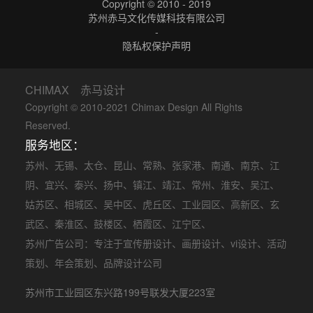
Copyright © 2010 - 2019
苏州赤马文化传媒科技有限公司
-
隐私权保护声明
CHIMAX 赤马设计
Copyright © 2010-2021 Chimax Design All Rights
Reserved.
服务地区：
苏州
、
无锡
、
太仓
、
昆山
、
常熟
、
张家港
、
南通
、
南京
、
江
阴
、
宜兴
、
泰兴
、
扬中
、
镇江
、
靖江
、
常州
、
淮安
、
吴江
、
姑苏区
、
相城区
、
吴中区
、
虎丘区
、
工业园区
、
高新区
、
玄
武区
、
秦淮区
、
鼓楼区
、
栖霞区
、
江宁区
、
苏州广告公司
：专注于
宣传册设计
、
画册设计
、
vi设计
、
活动
策划
、
年会策划
、品牌设计公司
苏州市工业园区东兴路199号联发大厦223室