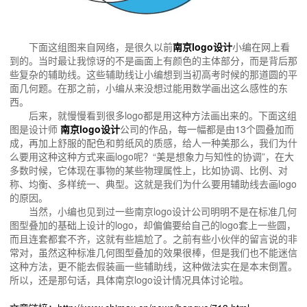
下面这组图来自网络，是很久以前
南京logo设计
小编在网上看
到的。当时最让我惊讶的不是画面上有颜色的主体部分，而是背后那
些复杂的辅助线。这些辅助线让小编想到当初高考时候的那道圆的平
面几何题。在那之前，小编从来没想过能用数学画出这么感性的东
西。
后来，就慢慢看到很多logo都是用这种方法画出来的。下面这组
图是设计师
南京logo设计
公司的作品，每一幅都是由13个圆叠加而
成，再加上舒服的配色和剪纸风的质感，给人一种美那么，我们为什
么要用这种这种方式来画logo呢？“美是想象力与知性的协调”，在大
多数时候，它体现在事物的某些物理属性上，比如协调、比例、对
称、均衡、多样统一、典型。这就是我们为什么要用辅助线去画logo
的原因。
当然，小编也见到过一些南京logo设计公司明明不是在标准几何
图型叠加的基础上设计的logo，却偏偏要给自己的logo套上一些圆，
而且连套都套不齐，这就有些尴尬了。之前有些小伙伴的留言说的非
常对，虽然这种标准几何图型叠加的效果很棒，但是我们也不能迷信
这种方法，更不能去假装画一些辅助线，这种做法实在是本末倒置。
所以，还是那句话，具体南京logo设计情况具体讨论啦。