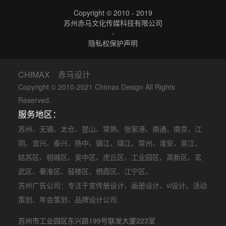
Copyright © 2010 - 2019
苏州赤马文化传媒科技有限公司
-
隐私权保护声明
CHIMAX 赤马设计
Copyright © 2010-2021 Chimax Design All Rights
Reserved.
服务地区：
苏州
、
无锡
、
太仓
、
昆山
、
常熟
、
张家港
、
南通
、
南京
、
江
阴
、
宜兴
、
泰兴
、
扬中
、
镇江
、
靖江
、
常州
、
淮安
、
吴江
、
姑苏区
、
相城区
、
吴中区
、
虎丘区
、
工业园区
、
高新区
、
玄
武区
、
秦淮区
、
鼓楼区
、
栖霞区
、
江宁区
、
苏州广告公司
：专注于
宣传册设计
、
画册设计
、
vi设计
、
活动
策划
、
年会策划
、品牌设计公司
苏州市工业园区东兴路199号联发大厦223室