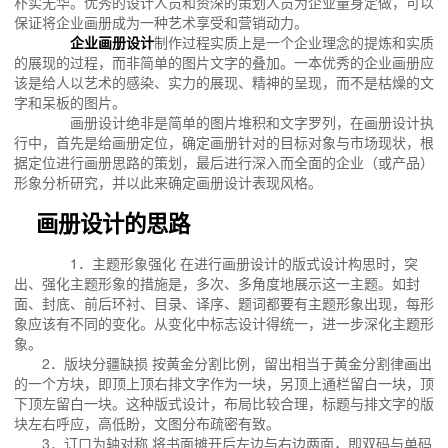
朴实无华。优秀的设计人员和资深的策划人员为企业量身定做，可以
保证将企业画册成为一种艺术享受和营销动力。
企业画册设计
制作过程实质上是一个企业理念的提炼和实质
的展现的过程，而非简单的图片文字的叠加。一本优秀的企业画册应
该是给人以艺术的感染、实力的展现、精神的呈现，而不是枯燥的文
字和呆板的图片。
画册设计绝非是简单的图片堆积和文字罗列，在画册设计执
行中，首先是给画册定位，确定画册针对的目标对象与市场现状，根
据定位进行画册思路的策划，最后进行深入而全面的企业（或产品）
形象分析研究，并以此来确定画册设计表现风格。
画册设计的思路
1．主题形象强化 在进行画册设计的版式设计构思时，突
出、强化主题形象的措施是，多次、多角度地展示这一主题。如封
面、封底、前后环衬、目录、译序、题词都要有主题形象出现，每形
象应该有不同的变化。从变化中标志设计得统一，进一步深化主题形
象。
2．版块分疆缺损 按黄金分割比例，留出相当于黄金分割律画出
的一个方块，即顶上顶右排文字作为一块，另顶上通栏留白一块，顶
下顶左留白一块。这种版式设计，布局比较合理，标题与排文字的版
块左右呼应，高低盼，文图分布疏密有致。
3．订口为轴对称 将书面摊开后左边与右边两面，即双码与单码