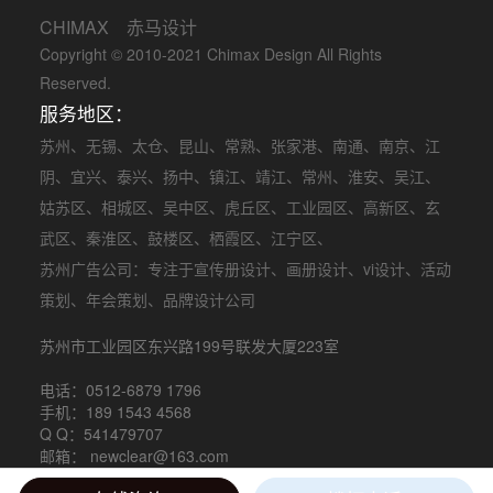
CHIMAX 赤马设计
Copyright © 2010-2021 Chimax Design All Rights
Reserved.
服务地区：
苏州
、
无锡
、
太仓
、
昆山
、
常熟
、
张家港
、
南通
、
南京
、
江
阴
、
宜兴
、
泰兴
、
扬中
、
镇江
、
靖江
、
常州
、
淮安
、
吴江
、
姑苏区
、
相城区
、
吴中区
、
虎丘区
、
工业园区
、
高新区
、
玄
武区
、
秦淮区
、
鼓楼区
、
栖霞区
、
江宁区
、
苏州广告公司
：专注于
宣传册设计
、
画册设计
、
vi设计
、
活动
策划
、
年会策划
、品牌设计公司
苏州市工业园区东兴路199号联发大厦223室
电话：0512-6879 1796
手机：189 1543 4568
Q Q：541479707
邮箱： newclear@163.com