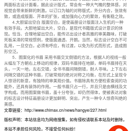
两面标志设计面看，据此设计版式，常会有一种大气魄的整体感，对
视觉会带来新鲜的刺激。以订口为轴的对称版式，外分内合，张敛有
致，或造成版面、开本的扩张，或加强向心力的聚敛，有衡稳之效。
4.大胆留出空白 版面空白，是使画册设计版面注入生机的一种
有效手段。大胆地留出大片，空白，是现代书籍版式设计意识的体
现。恰当、合理地留出空白，能传达出设计者高雅的审美趣味，打破
死板呆滞的常规惯例，使版面通透、开朗。当然，标志设计空白不可
乱用，一旦空白，必须有呼应，有过渡，以免为形式而形式，造成图
形空泛。
5．图案化的书眉 采用书眉交叉倒错的方法，根据人的视线一般
从幅左下方朝右上移动的规律，双码书眉排在地脚，单码书眉排在天
头，一天一地，左右交错，全书书眉间隔倒错，耐人寻味。上下左右
间隔交错的这种书眉，打破常规的绝对对称之均衡，在形式上呈现令
人惊讶的新意，有独特的审美观价值。书眉除具有方便检索查阅的功
能外，还具有装饰的作用。一般书眉只占一行，并且只是由横线及文
字构成。而用图案做书眉，虽十分夸张，却仍然得体，使被表达对象
的标志设计特征画册设计更加鲜明、突出，产生一种令人惊奇叫绝的
美感。
文章链接：http://www.chimax.cn/news/hangye/227.html
版权声明：本站信息均为网络搜集，如有侵权请联系本站及时删除，
本站不承担任何风险，不接受任何纠纷！