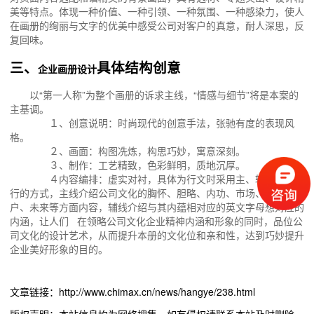
美等特点。体现一种价值、一种引领、一种氛围、一种感染力，使人
在画册的绚丽与文字的优美中感受公司对客户的真意，耐人深思，反
复回味。
三、
具体结构创意
企业画册设计
以“第一人称”为整个画册的诉求主线，“情感与细节”将是本案的
主基调。
１、创意说明：时尚现代的创意手法，张驰有度的表现风
格。
２、画面：构图冼炼，构思巧妙，寓意深刻。
３、制作：工艺精致，色彩鲜明，质地沉厚。
４内容编排：虚实对衬，具体为行文时采用主、辅两条线并
行的方式，主线介绍公司文化的胸怀、胆略、内功、市场、文化、客
户、未来等方面内容，辅线介绍与其内蕴相对应的英文字母想对应的
内涵，让人们 在领略公司文化企业精神内涵和形象的同时，品位公
司文化的设计艺术，从而提升本册的文化位和亲和性，达到巧妙提升
企业美好形象的目的。
文章链接：http://www.chimax.cn/news/hangye/238.html
版权声明：本站信息均为网络搜集，如有侵权请联系本站及时删除，