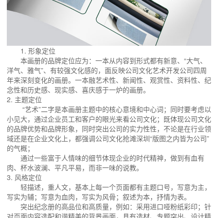
1. 形象定位
本画册的品牌定位应为：一本从内容到形式都有新意、“大气、
洋气、雅气”、有较强文化感的，面反映公司文化艺术开发公司四周
年来深刻变化的画册。一本融艺术性、新闻性、观赏性、资料性、纪
念性和历史感、现实感、喜庆感于一炉的画册。
2. 主题定位
“艺术”二字是本画册主题中的核心意境和中心词；同时要考虑以
小见大，通过企业员工和客户的眼光来看公司文化；既体现公司文化
的品牌优势和品牌形象，同时突出公司的实力性性，不论是在行业领
域还是在企业文化上，都强调公司文化抢滩深圳“版图之内皆为公司”
的气概；
通过一些富于人情味的细节体现企业的时代精神，做到有血有
肉、杯水波澜、平凡平易，而非一味的说教。
3. 风格定位
轻描述，重人文，基本上每一个页面都有主题口号，写意为主，
写实为辅；写意为血肉，写实为风骨；叙述为本，抒情为表。
突出纪念册的高品位和高质量，例如：采用进口哑粉纸彩印；针
对页面内容选配和谐精美的背景画面，具有选材、专题突出、设计精