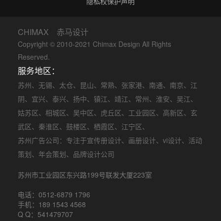
隐私权保护声明
CHIMAX 赤马设计
Copyright © 2010-2021 Chimax Design All Rights
Reserved.
服务地区：
苏州
、
无锡
、
太仓
、
昆山
、
常熟
、
张家港
、
南通
、
南京
、
江
阴
、
宜兴
、
泰兴
、
扬中
、
镇江
、
靖江
、
常州
、
淮安
、
吴江
、
姑苏区
、
相城区
、
吴中区
、
虎丘区
、
工业园区
、
高新区
、
玄
武区
、
秦淮区
、
鼓楼区
、
栖霞区
、
江宁区
、
苏州广告公司
：专注于
宣传册设计
、
画册设计
、
vi设计
、
活动
策划
、
年会策划
、品牌设计公司
苏州市工业园区东兴路199号联发大厦223室
电话：0512-6879 1796
手机：189 1543 4568
Q Q：541479707