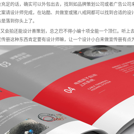
金充足的话，确实可以外包出去，找到如品牌策划公司或者广告公司
文案请设计师完成，在站酷、共做室或猪八戒网都可以找到合适的设
务是落到你头上了。
写又会拍还能设计善策划，总之巴不得小编十项全能一个顶仨。听上
宣传册这种东西肯定要有设计师嘛，让一个设计小白来做宣传册有点