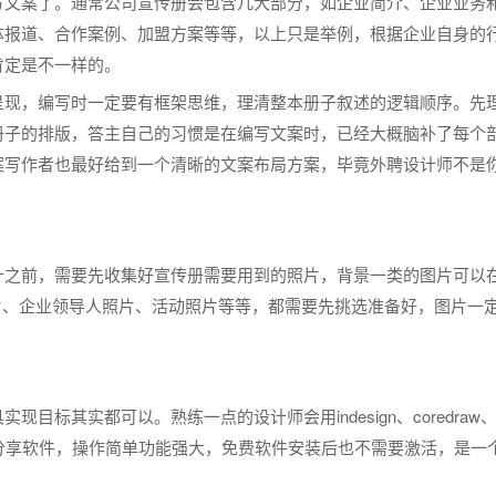
写文案了。通常公司宣传册会包含几大部分，如企业简介、企业业务
体报道、合作案例、加盟方案等等，以上只是举例，根据企业自身的
肯定是不一样的。
呈现，编写时一定要有框架思维，理清整本册子叙述的逻辑顺序。先
册子的排版，答主自己的习惯是在编写文案时，已经大概脑补了每个
案写作者也最好给到一个清晰的文案布局方案，毕竟外聘设计师不是
计之前，需要先收集好宣传册需要用到的照片，背景一类的图片可以
片、企业领导人照片、活动照片等等，都需要先挑选准备好，图片一
现目标其实都可以。熟练一点的设计师会用indesign、coredr
刷分享软件，操作简单功能强大，免费软件安装后也不需要激活，是一