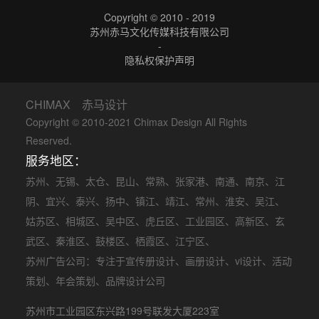
Copyright © 2010 - 2019
苏州赤马文化传媒科技有限公司
-
隐私权保护声明
CHIMAX 赤马设计
Copyright © 2010-2021 Chimax Design All Rights
Reserved.
服务地区：
苏州
、
无锡
、
太仓
、
昆山
、
常熟
、
张家港
、
南通
、
南京
、
江
阴
、
宜兴
、
泰兴
、
扬中
、
镇江
、
靖江
、
常州
、
淮安
、
吴江
、
姑苏区
、
相城区
、
吴中区
、
虎丘区
、
工业园区
、
高新区
、
玄
武区
、
秦淮区
、
鼓楼区
、
栖霞区
、
江宁区
、
苏州广告公司
：专注于
宣传册设计
、
画册设计
、
vi设计
、
活动
策划
、
年会策划
、品牌设计公司
苏州市工业园区东兴路199号联发大厦223室