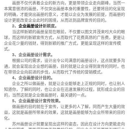
画册不仅代表着企业的新方向，更是带领企业走向巅峰，当然一
本寓意很浓的画册，不仅突出画册本身的重要性，还要将目的化呈现
的明确，才能突出画册的意义，才能以企业为发展的前提，而画册的
设计更能改变企业此时的困境，从而达到品牌宣传的目的。
2、
企业画册设计
新颖度。
当这样新颖的画册呈现在眼前，不仅要以图文并茂来吲大众的眼
球，而这样的新颖宣传方式，从而取代了花费高昂的广告费，更是让
企业花少量的钱财，得到新颖的推广方式，更能呈现这样的宣传模
式。
3、企业画册设计需求。
根据公司的需求，设计出令公司满意的画册设计，这点就要多沟
通，就会呈现出企业想的画册，目的就是让企业得到宣传的同时，也
在带领企业向前进的步伐，从而取代了传统的营销模式。
4、企业画册设计目的。
企业之所以做画册，就是让企业能够走上正规的同时，也让别人
知道你，了解的同时，也让企业在迅速发展的过程，就形成企业的目
的，当然这就是企业做画册时，最关键的一点。
5、企业画册设计宣传效果。
做画册的目的就在于宣传，让更多的人了解，同而产生大量的效
益，这就是画册所带来的效果，这就是画册能够为企业所带来的目的
化。
苏州画册设计就要呈现出这样的姿态，因此在设计方向更能走向