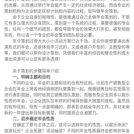
的发展，从而通过举行年会能产生一定的社会经济效益，而由专业的
策划机构为企业制定庆祝计划和内容的过程，就叫做年会策划。
由于企业自身的局限性，是很难通过自己去做年会策划的，不管
它有多么强大的企宣团队，策划是一个系统的过程，需要很强的专业
性，任何一个细节的疏忽，都会导致年会的效果大打折扣，甚至彻底
失败，所以请一个专业的年会策划团队相当必要。
至今策划过得大大小小活动方案已近千场，无论你是想要演出表
演形式的年会，还是体验学习式的，又或者是户外型的、主题型的等
等，我们都可以帮你设计策划，凭借我们丰富的经验和整合性的庞大
演出资源可以让您有更多选择！
关于策划的步骤简单介绍：
一，明确主题和目的
不同的企业，年会的主题和目的也有所区别。比如生产销售型企
业会在年会上将各地经销商团队聚集到一起，根据销售目标实现情况
进行表彰鼓励，同时给其它销售团队激励；而服务型企业则多以娱乐
性质的年会，让企业团队在年终的时候得到最大限度的放松。虽然目
的有所区别，但有一点是明确的，即表彰总结全年的工作，并对未来
新的一年提出新目标新展望，同时提高企业凝聚力。
二，初步确定年会性质
在确定了参与主体之后，就可以选择年会的性质。以娱乐休闲？
旅游玩乐？企业拓展？活动抽奖？不同的年会性质最终会影响到年会