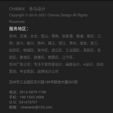
CHIMAX 赤马设计
Copyright © 2010-2021 Chimax Design All Rights
Reserved.
服务地区：
苏州
、
无锡
、
太仓
、
昆山
、
常熟
、
张家港
、
南通
、
南京
、
江
阴
、
宜兴
、
泰兴
、
扬中
、
镇江
、
靖江
、
常州
、
淮安
、
吴江
、
姑苏区
、
相城区
、
吴中区
、
虎丘区
、
工业园区
、
高新区
、
玄
武区
、
秦淮区
、
鼓楼区
、
栖霞区
、
江宁区
、
苏州广告公司
：专注于
宣传册设计
、
画册设计
、
vi设计
、
活动
策划
、
年会策划
、品牌设计公司
苏州市工业园区东兴路199号联发大厦223室
电话：0512-6879 1796
手机：189 1543 4568
Q Q：541479707
邮箱： newclear@163.com