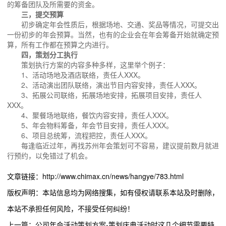
的筹备团队及所需要的资金。
三，提交预算
初步确定年会性质后，根据场地、交通、奖品等情况，可提交出
一份初步的年会预算。当然，也有的企业会在年会筹备开始就确定预
算，所有工作都在预算之内进行。
四，策划分工执行
策划执行方案的内容多种多样，这里举个例子：
1、活动场地及酒店联络，责任人XXX。
2、活动演出团队联络，演出节目内容安排，责任人XXX。
3、拓展公司联络，拓展场地安排，拓展项目安排，责任人
XXX。
4、聚餐场地联络，餐饮内容安排，责任人XXX。
5、年会物料筹备，年会节目安排，责任人XXX。
6、项目总统筹，流程把控，责任人XXX。
每逢临近过年，再找苏州年会策划可不容易，建议提前数月就进
行预约，以免错过了机会。
文章链接：http://www.chimax.cn/news/hangye/783.html
版权声明：本站信息均为网络搜集，如有侵权请联系本站及时删除，
本站不承担任何风险，不接受任何纠纷！
上一篇：公司年会活动策划方案-策划庆典活动时这几个细节需要特