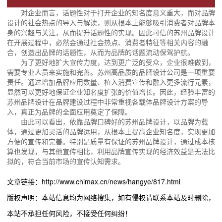
对企业而言，话题性对于打开企业的知名度意义重大，而对品牌
设计的社会热点的导入与解读，则从根本上能够吸引消费者对品牌本
身的兴趣与关注，从而提升话题性的实现。因此可信的苏州品牌设计
在开展过程中，必然会通过社会热点、消费者特征等相关内容的融
合，创造出品牌的话题性，从而为品牌的话题流动保驾护航。
为了更好地扩大宣传力度，达到更广泛的受众，企业很难做到，
需要专业人员来实施和完善。苏州高品质的品牌设计公司是一项重要
责任。通过增加品牌应用数量、植入消费宣传和融入更多流行元素，
显然可以更好地保证企业知名度扩张的价值增长。因此，经验丰富的
苏州品牌设计在品牌建设过程中非常重视各载体品牌设计方案的导
入，真正为品牌的全面应用奠定了保障。
由此可以看出，依靠品牌口碑好的苏州品牌设计，以品牌为载
体，通过更加灵活的品牌运用，从根本上提高企业知名度，实现更加
方便的宣传和完善。特别是质量有保证的苏州品牌设计，通过成本核
算也发现，与其他宣传相比，利用品牌宣传实现的经济效益是无法比
拟的，符合当前市场的宣传认知需求。
文章链接：http://www.chimax.cn/news/hangye/817.html
版权声明：本站信息均为网络搜集，如有侵权请联系本站及时删除，
本站不承担任何风险，不接受任何纠纷！