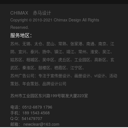
CHIMAX 赤马设计
Copyright © 2010-2021 Chimax Design All Rights
Reserved.
服务地区：
苏州
、
无锡
、
太仓
、
昆山
、
常熟
、
张家港
、
南通
、
南京
、
江
阴
、
宜兴
、
泰兴
、
扬中
、
镇江
、
靖江
、
常州
、
淮安
、
吴江
、
姑苏区
、
相城区
、
吴中区
、
虎丘区
、
工业园区
、
高新区
、
玄
武区
、
秦淮区
、
鼓楼区
、
栖霞区
、
江宁区
、
苏州广告公司
：专注于
宣传册设计
、
画册设计
、
vi设计
、
活动
策划
、
年会策划
、品牌设计公司
苏州市工业园区东兴路199号联发大厦223室
电话：0512-6879 1796
手机：189 1543 4568
Q Q：541479707
邮箱： newclear@163.com