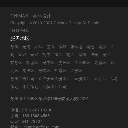
CHIMAX 赤马设计
Copyright © 2010-2021 Chimax Design All Rights
Reserved.
服务地区：
苏州
、
无锡
、
太仓
、
昆山
、
常熟
、
张家港
、
南通
、
南京
、
江
阴
、
宜兴
、
泰兴
、
扬中
、
镇江
、
靖江
、
常州
、
淮安
、
吴江
、
姑苏区
、
相城区
、
吴中区
、
虎丘区
、
工业园区
、
高新区
、
玄
武区
、
秦淮区
、
鼓楼区
、
栖霞区
、
江宁区
、
苏州广告公司
：专注于
宣传册设计
、
画册设计
、
vi设计
、
活动
策划
、
年会策划
、品牌设计公司
苏州市工业园区东兴路199号联发大厦223室
电话：0512-6879 1796
手机：189 1543 4568
Q Q：541479707
邮箱： newclear@163.com