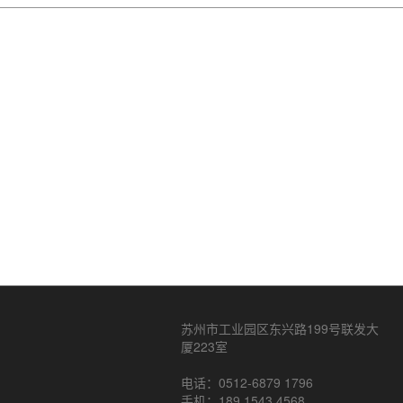
苏州市工业园区东兴路199号联发大
厦223室
电话：0512-6879 1796
手机：189 1543 4568