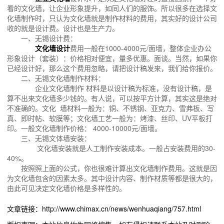
看的文化墙，让企业形象提升，如同人们的服饰。所以很多在选择文
化墙制作时，只认为文化墙就是制作材料的费用，其实好的设计公司
收的就是设计费。设计也是生产力。
一、无锡设计费：
文化墙设计
费用一般在1000-4000元/面墙，整体企业办公
形象设计（套装）：价格相对便宜，量多优惠。面谈。当然，如果你
已经设计好，那么这个费用忽略，请把设计稿发来，我们给你报价。
二、无锡文化墙制作材料：
企业文化墙制作 材料是以设计稿为标准，没有设计稿，是
算不出来文化墙多少钱的。有人说，可以按平方计算，其实这是绝对
不准确的。文化 墙材料一般为：铜、不锈钢、亚克力、雪弗板、写
真、即时帖、软膜等；文化墙工艺一般为：烤漆、丝印、UV平板打
印。一般文化墙制作价格： 4000-10000元/面墙。
三、无锡文体墙安装：
文化墙安装就是人工制作安装成本。一般占安装费用的30-
40%。
按照照上面的公式，你也很难计算出文化墙制作费用。这就是因
为文化墙包含的因素太多。其中设计内容、制作材质等都是很大的，
由此可见决定文化墙价格是多样性的。
文章链接：http://www.chimax.cn/news/wenhuaqiang/757.html