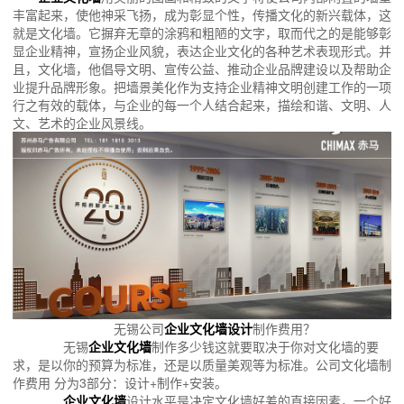
丰富起来，使他神采飞扬，成为彰显个性，传播文化的新兴载体，这
就是文化墙。它摒弃无章的涂鸦和粗陋的文字，取而代之的是能够彰
显企业精神，宣扬企业风貌，表达企业文化的各种艺术表现形式。并
且，文化墙，他倡导文明、宣传公益、推动企业品牌建设以及帮助企
业提升品牌形象。把墙景美化作为支持企业精神文明创建工作的一项
行之有效的载体，与企业的每一个人结合起来，描绘和谐、文明、人
文、艺术的企业风景线。
无锡公司
企业文化墙设计
制作费用？
无锡
企业文化墙
制作多少钱这就要取决于你对文化墙的要
求，是以你的预算为标准，还是以质量美观等为标准。公司文化墙制
作费用 分为3部分：设计+制作+安装。
企业文化墙
设计水平是决定文化墙好差的直接因素，一个好