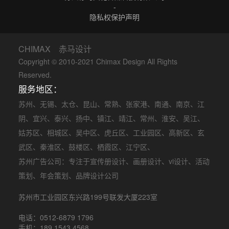
-
隐私权保护声明
CHIMAX 赤马设计
Copyright © 2010-2021 Chimax Design All Rights
Reserved.
服务地区：
苏州
、
无锡
、
太仓
、
昆山
、
常熟
、
张家港
、
南通
、
南京
、
江
阴
、
宜兴
、
泰兴
、
扬中
、
镇江
、
靖江
、
常州
、
淮安
、
吴江
、
姑苏区
、
相城区
、
吴中区
、
虎丘区
、
工业园区
、
高新区
、
玄
武区
、
秦淮区
、
鼓楼区
、
栖霞区
、
江宁区
、
苏州广告公司
：专注于
宣传册设计
、
画册设计
、
vi设计
、
活动
策划
、
年会策划
、品牌设计公司
苏州市工业园区东兴路199号联发大厦223室
电话：0512-6879 1796
手机：189 1543 4568