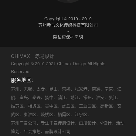
Copyright © 2010 - 2019
苏州赤马文化传媒科技有限公司
-
隐私权保护声明
CHIMAX 赤马设计
Copyright © 2010-2021 Chimax Design All Rights
Reserved.
服务地区：
苏州
、
无锡
、
太仓
、
昆山
、
常熟
、
张家港
、
南通
、
南京
、
江
阴
、
宜兴
、
泰兴
、
扬中
、
镇江
、
靖江
、
常州
、
淮安
、
吴江
、
姑苏区
、
相城区
、
吴中区
、
虎丘区
、
工业园区
、
高新区
、
玄
武区
、
秦淮区
、
鼓楼区
、
栖霞区
、
江宁区
、
苏州广告公司
：专注于
宣传册设计
、
画册设计
、
vi设计
、
活动
策划
、
年会策划
、品牌设计公司