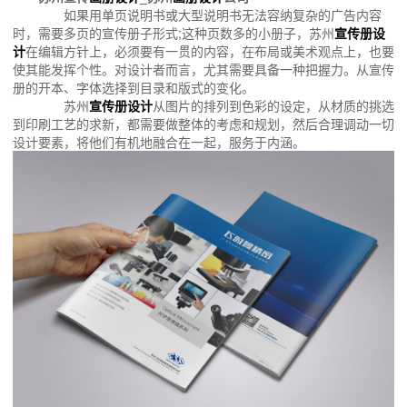
如果用单页说明书或大型说明书无法容纳复杂的广告内容
时，需要多页的宣传册子形式;这种页数多的小册子，苏州
宣传册设
计
在编辑方针上，必须要有一贯的内容，在布局或美术观点上，也要
使其能发挥个性。对设计者而言，尤其需要具备一种把握力。从宣传
册的开本、字体选择到目录和版式的变化。
苏州
宣传册设计
从图片的排列到色彩的设定，从材质的挑选
到印刷工艺的求新，都需要做整体的考虑和规划，然后合理调动一切
设计要素，将他们有机地融合在一起，服务于内涵。