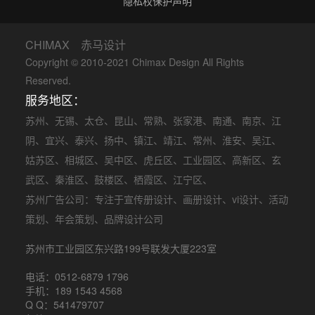
隐私权保护声明
CHIMAX 赤马设计
Copyright © 2010-2021 Chimax Design All Rights
Reserved.
服务地区：
苏州
、
无锡
、
太仓
、
昆山
、
常熟
、
张家港
、
南通
、
南京
、
江
阴
、
宜兴
、
泰兴
、
扬中
、
镇江
、
靖江
、
常州
、
淮安
、
吴江
、
姑苏区
、
相城区
、
吴中区
、
虎丘区
、
工业园区
、
高新区
、
玄
武区
、
秦淮区
、
鼓楼区
、
栖霞区
、
江宁区
、
苏州广告公司
：专注于
宣传册设计
、
画册设计
、
vi设计
、
活动
策划
、
年会策划
、品牌设计公司
苏州市工业园区东兴路199号联发大厦223室
电话：0512-6879 1796
手机：189 1543 4568
Q Q：541479707