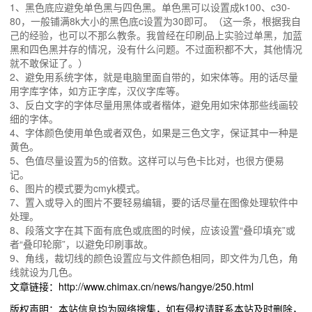
1、黑色底应避免单色黑与四色黑。单色黑可以设置成k100、c30-
80，一般铺满8k大小的黑色底c设置为30即可。（这一条，根据我自
己的经验，也可以不那么教条。我曾经在印刷品上实验过单黑，加蓝
黑和四色黑并存的情况，没有什么问题。不过面积都不大，其他情况
就不敢保证了。）
2、避免用系统字体，就是电脑里面自带的，如宋体等。用的话尽量
用字库字体，如方正字库，汉仪字库等。
3、反白文字的字体尽量用黑体或者楷体，避免用如宋体那些线画较
细的字体。
4、字体颜色使用单色或者双色，如果是三色文字，保证其中一种是
黄色。
5、色值尽量设置为5的倍数。这样可以与色卡比对，也很方便易
记。
6、图片的模式要为cmyk模式。
7、置入或导入的图片不要轻易编辑，要的话尽量在图像处理软件中
处理。
8、段落文字在其下面有底色或底图的时候，应该设置“叠印填充”或
者“叠印轮廓”，以避免印刷事故。
9、角线，裁切线的颜色设置应与文件颜色相同，即文件为几色，角
线就设为几色。
文章链接：http://www.chimax.cn/news/hangye/250.html
版权声明：本站信息均为网络搜集，如有侵权请联系本站及时删除，