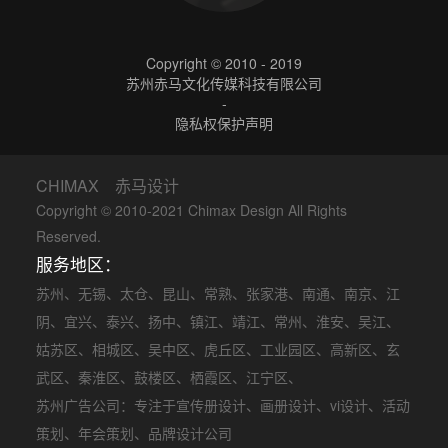
Copyright © 2010 - 2019
苏州赤马文化传媒科技有限公司
-
隐私权保护声明
CHIMAX 赤马设计
Copyright © 2010-2021 Chimax Design All Rights
Reserved.
服务地区：
苏州
、
无锡
、
太仓
、
昆山
、
常熟
、
张家港
、
南通
、
南京
、
江
阴
、
宜兴
、
泰兴
、
扬中
、
镇江
、
靖江
、
常州
、
淮安
、
吴江
、
姑苏区
、
相城区
、
吴中区
、
虎丘区
、
工业园区
、
高新区
、
玄
武区
、
秦淮区
、
鼓楼区
、
栖霞区
、
江宁区
、
苏州广告公司
：专注于
宣传册设计
、
画册设计
、
vi设计
、
活动
策划
、
年会策划
、品牌设计公司