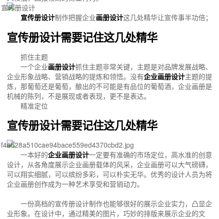
宣传册设计
制作把握企业
画册设计
这几处精华让宣传事半功倍；
宣传册设计需要记住这几处精华
抓住主题
一个企业
画册设计
抓住主题非常关键，主题是对品牌发展战略、
企业形象战略、营销战略的提炼和领悟。没有
企业画册设计
主题的提
炼，那葡萄还是葡萄，酿出的不可能是有品位的葡萄酒，企业画册是
机械的陈列，不是展现或者表现，更不是表达。
精准定位
宣传册设计需要记住这几处精华
一本好的
企业画册设计
一定要有准确的市场定位，高水准的创意
设计，从各角度展示企业画册载体的风采，企业画册可以大气磅礴，
可以翔实细腻，可以缤纷多彩，可以朴实无华。优秀的设计人员为将
企业画册创作成为一种艺术享受和营销动力。
一份高档的宣传册设计制作也能够很好的展示企业实力，凸显企
业形象。在设计中，通过精美的图片，巧妙的排版来展示企业的文