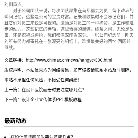
的侧重点。
对于公司团队来说，每次团队聚集在首都都会为员工留下难忘的
瞬间记忆。这些是公司的宝贵财富。记录和收集时不会忘记它们，并
且它们对员工来说是可视的。激励是对员工的一种称赞，是工作和进
步的动力。这些记忆的卷轴，这些情感的墨迹，线条之间，无论是故
事，还是祝福或尴尬，我们都深深印象深刻。一张公司纪念册，昨天
的所有努力都寄托在一张漂亮的相纸上，珍惜最美好的回忆 回顾并
继续。
文章链接：http://www.chimax.cn/news/hangye/390.html
版权声明：本站信息均为网络搜集，如有侵权请联系本站及时删除，
本站不承担任何风险，不接受任何纠纷！
上一篇：在设计医院画册时要注意哪几点？
下一篇：设计企业宣传体系PPT模板教程
最新动态
在设计医院画册时要注意哪几点？