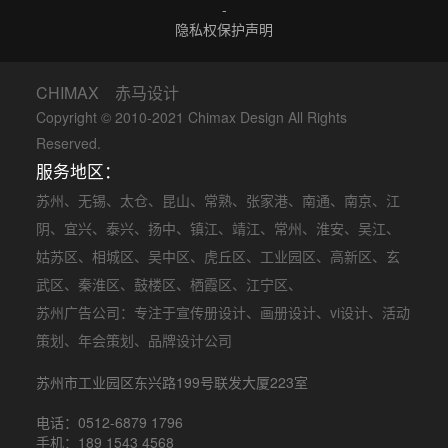
-
隐私权保护声明
CHIMAX 赤马设计
Copyright © 2010-2021 Chimax Design All Rights
Reserved.
服务地区：
苏州
、
无锡
、
太仓
、
昆山
、
常熟
、
张家港
、
南通
、
南京
、
江
阴
、
宜兴
、
泰兴
、
扬中
、
镇江
、
靖江
、
常州
、
淮安
、
吴江
、
姑苏区
、
相城区
、
吴中区
、
虎丘区
、
工业园区
、
高新区
、
玄
武区
、
秦淮区
、
鼓楼区
、
栖霞区
、
江宁区
、
苏州广告公司
：专注于
宣传册设计
、
画册设计
、
vi设计
、
活动
策划
、
年会策划
、品牌设计公司
苏州市工业园区东兴路199号联发大厦223室
电话：0512-6879 1796
手机：189 1543 4568