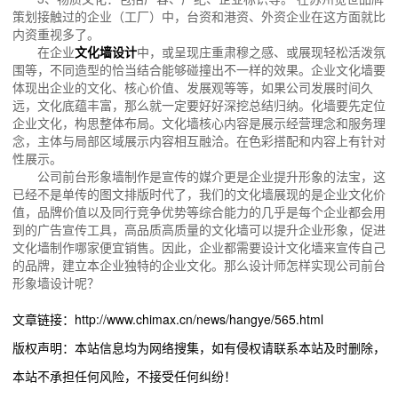
策划接触过的企业（工厂）中，台资和港资、外资企业在这方面就比
内资重视多了。
在企业
文化墙设计
中，或呈现庄重肃穆之感、或展现轻松活泼氛
围等，不同造型的恰当结合能够碰撞出不一样的效果。企业文化墙要
体现出企业的文化、核心价值、发展观等等，如果公司发展时间久
远，文化底蕴丰富，那么就一定要好好深挖总结归纳。化墙要先定位
企业文化，构思整体布局。文化墙核心内容是展示经营理念和服务理
念，主体与局部区域展示内容相互融洽。在色彩搭配和内容上有针对
性展示。
公司前台形象墙制作是宣传的媒介更是企业提升形象的法宝，这
已经不是单传的图文排版时代了，我们的文化墙展现的是企业文化价
值，品牌价值以及同行竞争优势等综合能力的几乎是每个企业都会用
到的广告宣传工具，高品质高质量的文化墙可以提升企业形象，促进
文化墙制作哪家便宜销售。因此，企业都需要设计文化墙来宣传自己
的品牌，建立本企业独特的企业文化。那么设计师怎样实现公司前台
形象墙设计呢？
文章链接：http://www.chimax.cn/news/hangye/565.html
版权声明：本站信息均为网络搜集，如有侵权请联系本站及时删除，
本站不承担任何风险，不接受任何纠纷！