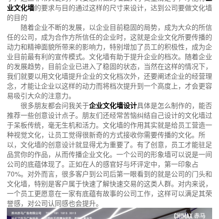
业文化墙
的要求与目的通过这样的尺寸来设计，达到公司要做文化墙
的目的
随着企业不断的发展，以企业目前稳固的局势，成为大众的所信
任的公司，成为合作方所信任的企业时，这就是企业文化所要传播的
动力和精神面貌所带来的影响力，特别增加了员工的积极性，成为企
业目前最有利的宣传模式。文化墙有助于提升企业的档次。随着企业
的发展趋势，目前企业已进入了稳固的状态，当然在这样的情况下，
我们就要以用文化墙提升企业的文化档次外，还要阐述企业的经营理
念，才能让企业以这样的动力而将档次提升到一个高度上，才会更容
易吸引大众的注意力。
很多朋友都会问我关于
企业文化墙设计
具体是怎么制作的，能否
推荐一些创意设计点子。朋友们还经常苦恼纠结自己设计的文化墙过
于呆板传统，毫无生机和活力。文化墙的作用其实就是给员工营造一
种视觉文化，让员工觉得很新奇的方式接收你需要传播的文化。所
以，文化墙的创意设计就显得尤为重要了。有了创意，员工才能驻足
品赏你的作品，从而传播企业文化。一个公司的形象墙可以说是一间
公司的底蕴体现了。正如在人的感官好与坏评定中，第一印象占
70%。对外而言，很多客户到公司后第一眼看到的就是公司的门头和
文化墙，特别是客户属于快速了解快速交易的这类人群。对内来说，
一个员工更愿意在一家有底蕴有故事的公司工作，这样可以满足其荣
誉感，对公司认同感也会提升。