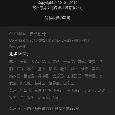
Copyright © 2010 - 2019
苏州赤马文化传媒科技有限公司
-
隐私权保护声明
CHIMAX 赤马设计
Copyright © 2010-2021 Chimax Design All Rights
Reserved.
服务地区：
苏州
、
无锡
、
太仓
、
昆山
、
常熟
、
张家港
、
南通
、
南京
、
江
阴
、
宜兴
、
泰兴
、
扬中
、
镇江
、
靖江
、
常州
、
淮安
、
吴江
、
姑苏区
、
相城区
、
吴中区
、
虎丘区
、
工业园区
、
高新区
、
玄
武区
、
秦淮区
、
鼓楼区
、
栖霞区
、
江宁区
、
苏州广告公司
：专注于
宣传册设计
、
画册设计
、
vi设计
、
活动
策划
、
年会策划
、品牌设计公司
苏州市工业园区东兴路199号联发大厦223室