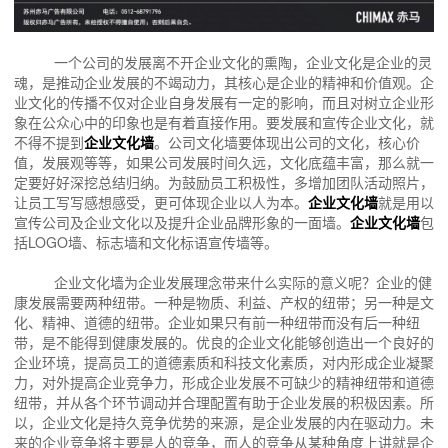
一个公司的发展离不开企业文化的熏陶，企业文化是企业的灵
魂，是推动企业发展的不竭动力，其核心是企业的精神和价值观。企
业文化的传播不仅对企业自身发展有一定的影响，而且对树立企业形
象在公众心中的印象也是有着直接作用。要发展和宣传企业文化，就
不得不提到
企业文化墙
。公司文化墙要体现出公司的文化，核心价
值，发展观等等，如果公司发展时间久远，文化底蕴丰富，那么就一
定要好好深挖总结归纳。为鼓励员工积极性，多增加团队活动照片，
让员工写写感想感受，更可体现企业以人为本。
企业文化墙
就是用以
宣传公司及企业文化以及提升企业品牌形象的一面墙。
企业文化墙
包
括LOGO墙、标志墙和文化标语宣传墙等。
企业文化墙为企业发展理念带来什么实际的意义呢？企业的健
康发展需要两种纽带。一种是物质、利益、产权的纽带；另一种是文
化、精神、道德的纽带。企业如果只有前一种纽带而没有后一种纽
带，是不能得到健康发展的。优良的企业文化能够创造出一个良好的
企业环境，提高员工的道德素质和科技文化素质，对内形成企业凝聚
力，对外提高企业竞争力，形成企业发展不可缺少的精神纽带和道德
纽带，并从各个环节调动并合理配置有助于企业发展的积极因素。所
以，企业文化是持久竞争优势的来源，是企业发展的内在驱动力。未
来的企业竞争将主要是人的竞争，而人的竞争从某种角度上讲就是企