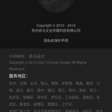
Copyright © 2010 - 2019
苏州赤马文化传媒科技有限公司
-
隐私权保护声明
CHIMAX 赤马设计
Copyright © 2010-2021 Chimax Design All Rights
Reserved.
服务地区：
苏州
、
无锡
、
太仓
、
昆山
、
常熟
、
张家港
、
南通
、
南京
、
江
阴
、
宜兴
、
泰兴
、
扬中
、
镇江
、
靖江
、
常州
、
淮安
、
吴江
、
姑苏区
、
相城区
、
吴中区
、
虎丘区
、
工业园区
、
高新区
、
玄
武区
、
秦淮区
、
鼓楼区
、
栖霞区
、
江宁区
、
苏州广告公司
：专注于
宣传册设计
、
画册设计
、
vi设计
、
活动