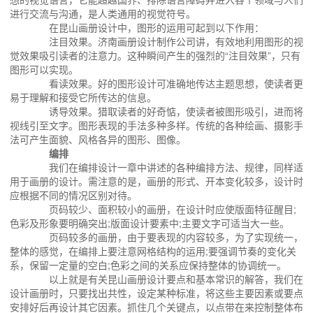
进行交流与沟通，是人类通用的视觉符号。
在昆山画册设计中，图形的运用可起到以下作用：
注目效果。济南画册设计制作公司讲，有效地利用图形的视
觉效果吸引读者的注意力。这种瞬间产生的强烈的“注目效果”，只有
图形可以实现。
看读效果。好的图形设计可准确地传达主题思想，使读者更
易于理解和接受它所传达的信息。
诱导效果。猎取读者的好奇惦，使读者被图形吸引，进而将
视线引至文字。图形表现的手法多种多样。传统的各种绘画、摄影手
法可产生面貌、风格各异的图形、图像。
编排
我们在编排设计一章中讲述的各种编排方法、规律，同样适
用于画册的设计。需注意的是，画册的形式、开本变化较多，设计时
应根据不同的情况区别对待。
页码较少、面积较小的画册，在设计时应使版面特征醒目;
色彩及形象要明确突出;版面设计要素中;主要文字可适当大一些。
页码较多的画册，由于要表现的内容较多，为了实现统一，
整体的感觉，在编排上要注意网格结构的运用;要强调节奏的变化关
系，保留一定量的空白;色彩之间的关系应保持整体的协调统一。
以上就是有关昆山画册设计要点和基本常识的解答，我们在
设计画册时，只要找出共性，设定某种标准，将这些主要因素或要点
安排好后再设计其它因素。抓住几个关键点，以点带在来控制整体布