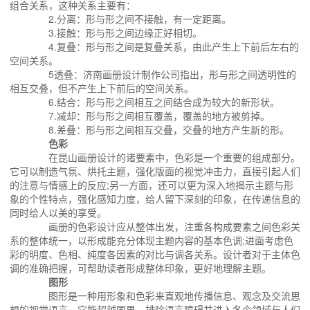
组合关系，这种关系主要有：
2.分离：形与形之间不接触，有一定距离。
3.接触：形与形之间边缘正好相切。
4.复叠：形与形之间是复叠关系，由此产生上下前后左右的
空间关系。
5透叠：济南画册设计制作公司指出，形与形之间透明性的
相互交叠，但不产生上下前后的空间关系。
6.结合：形与形之间相互之间结合成为较大的新形状。
7.减却：形与形之间相互覆盖，覆盖的地方被剪掉。
8.差叠：形与形之间相互交叠，交叠的地方产生新的形。
色彩
在昆山画册设计的诸要素中，色彩是一个重要的组成部分。
它可以制造气氛、烘托主题，强化版面的视觉冲击力，直接引起人们
的注意与情感上的反应;另一方面，还可以更为深入地揭示主题与形
象的个性特点，强化感知力度，给人留下深刻的印象，在传递信息的
同时给人以美的享受。
画册的色彩设计应从整体出发，注重各构成要素之间色彩关
系的整体统一，以形成能充分体现主题内容的基本色调;进面考虑色
彩的明度、色相、纯度各因素的对比与调各关系。设计者对于主体色
调的准确把握，可帮助读者形成整体印象，更好地理解主题。
图形
图形是一种用形象和色彩来直观地传播信息、观念及交流思
想的视觉语言，它能超越国界、排除语言障碍并进入各个领域与人们