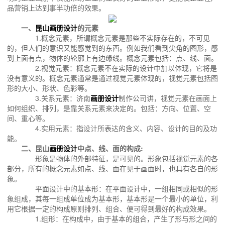
品营销上达到事半功倍的效果。
一、
昆山画册设计
的元素
1.概念元素，所谓概念元素是那些不实际存在的，不可见
的，但人们的意识又能感觉到的东西。例如我们看到尖角的图形，感
到上面有点，物体的轮廓上有边缘线。概念元素包括：点、线、面。
2.视觉元素：概念元素不在实际的设计中加以体现，它将是
没有意义的。概念元素通常是通过视觉元素体现的，视觉元素包括图
形的大小、形状、色彩等。
3.关系元素：济南
画册设计
制作公司讲，视觉元素在画面上
如何组织、排列，是靠关系元素来决定的。包括：方向、位置、空
间、重心等。
4.实用元素：指设计所表达的含义、内容、设计的目的及功
能。
二、昆山
画册设计
中点、线、面的构成:
形象是物体的外部特征，是可见的。形象包括视觉元素的各
部分，所有的概念元素如点、线、面在见于画面时，也具有各自的形
象。
平面设计中的基本形：在平面设计中，一组相同或相似的形
象组成，其每一组成单位成为基本形，基本形是一个最小的单位，利
用它根据一定的构成原则排列、组合、便可得到最好的构成效果。
1.组形：在构成中，由于基本的组合，产生了形与形之间的