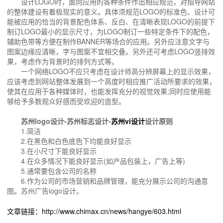
设计LOGO时，面向应用的各种条件作出相应规范，对指导网站
的整体建设有着极现实的意义。具体须规范LOGO的标准色、设计可
能被应用的恰当的背景配色体系、反白、在清晰表现LOGO的前提下
制订LOGO最小的显示尺寸，为LOGO制订一些特定条件下的配色，
辅助色带等方便在制作BANNER等场合的应用。另外应注意文字与
图案边缘应清晰，字与图案不宜相交叠。另外还可考虑LOGO竖排效
果，考虑作为背景时的排列方式等。
一个网络LOGO不应只考虑在设计师高分辨屏幕上的显示效果，
应该考虑到网站整体发展到一个高度时相应推广活动所要求的效果，
使其在应用于各种媒体时，也能发挥充分的视觉效果;同时应使用能
够给予多数观众好感而受欢迎的造型。
苏州logo设计-苏州标志设计-
苏州vi设计
设计原则
1.简洁
2.在黑色和白色底色下均能良好显示
3.在小尺寸下能良好显示
4.在众多情况下能良好显示(如产品包装上，广告上等)
5.通常要包含公司的名称
6.作为公司的市场营销和品牌管理，能充分展示公司的沟通意
图。苏州广告logo设计。
文章链接：http://www.chimax.cn/news/hangye/603.html