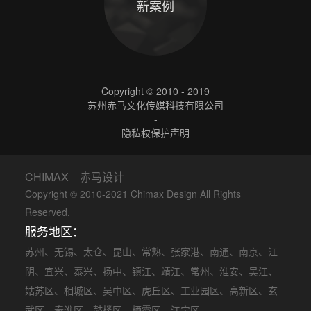
新案例
Copyright © 2010 - 2019
苏州赤马文化传媒科技有限公司
-
隐私权保护声明
CHIMAX 赤马设计
Copyright © 2010-2021 Chimax Design All Rights
Reserved.
服务地区：
苏州
、
无锡
、
太仓
、
昆山
、
常熟
、
张家港
、
南通
、
南京
、
江
阴
、
宜兴
、
泰兴
、
扬中
、
镇江
、
靖江
、
常州
、
淮安
、
吴江
、
姑苏区
、
相城区
、
吴中区
、
虎丘区
、
工业园区
、
高新区
、
玄
武区
、
秦淮区
、
鼓楼区
、
栖霞区
、
江宁区
、