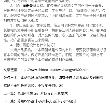
如何正好符合客户的喜爱一定能给产品加分。
2、昆山
画册设计
风格。宣传册的风格和文字的作用一样重要，
根据产品种类决定画册的风格，工业产品可以用“智能简约风格”，传
媒、服装类产品的风格要加入当下的潮流元素，文字与画册风格相辅
相成才能吸引别人眼球。
3、昆山画册设计文字篇幅。简洁明了的文字是画册的加分项，
长篇幅的文字并不能吸引客户，想到会让别人感到内容冗杂，要明确
画册的作用是吸引客户对产品的兴趣，所以画册的文字一定要有概括
性，把产品重点表达出来即可。
4、昆山画册设计有什么技巧？
突出产品风格。一本画册就是公司的名片，想要脱颖而出就必须
有本公司的风格，做好产品的精准定位，明确主要客户的消费水平，
再按照客户的喜好结合本公司的特点制作画册。
文章链接：http://www.chimax.cn/news/hangye/602.html
版权声明：本站信息均为网络搜集，如有侵权请联系本站及时删除，
本站不承担任何风险，不接受任何纠纷！
上一篇：昆山vi形象设计对各设计元素要求
下一篇：苏州logo设计-苏州标志设计-苏州vi设计