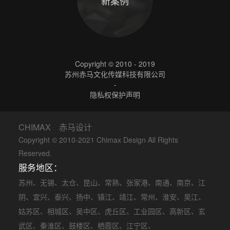
新案例
Copyright © 2010 - 2019
苏州赤马文化传媒科技有限公司
-
隐私权保护声明
CHIMAX 赤马设计
Copyright © 2010-2021 Chimax Design All Rights
Reserved.
服务地区：
苏州
、
无锡
、
太仓
、
昆山
、
常熟
、
张家港
、
南通
、
南京
、
江
阴
、
宜兴
、
泰兴
、
扬中
、
镇江
、
靖江
、
常州
、
淮安
、
吴江
、
姑苏区
、
相城区
、
吴中区
、
虎丘区
、
工业园区
、
高新区
、
玄
武区
、
秦淮区
、
鼓楼区
、
栖霞区
、
江宁区
、