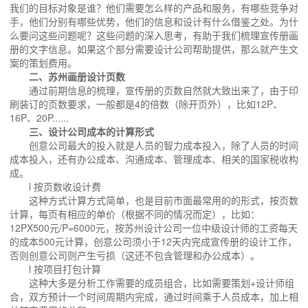
我们的目标对象是谁？他们需要怎么样的产品和服务，有哪些竞争对
手，他们分别有哪些优势，他们的信息和设计有什么借鉴之处。为什
么要问这些问题呢？这些问题的深入思考，有助于我们梳理宣传册画
册的文字信息。如果这个部分需要设计公司帮助提供，那么就产生文
案的策划费用。
二、苏州画册设计页数
通过前期信息的梳理，宣传册的页数自然就大致出来了，由于印
刷装订的页数要求，一般都是4的倍数（除开页外），比如12P、
16P、20P......
三、设计公司成本的计算形式
创意公司最大的投入就是人员的智力成本投入，除了人员的时间
成本投入，还有办公成本、沟通成本、管理成本、相关的国家税收构
成。
l 按页数收设计费
这种方式计算方式简单，也是目前市面最常用的的形式，按页数
计算，每页有相应的单价（根据不同的情况而定），比如：
12PX500元/P=6000元，按苏州设计公司一位中级设计师的工资每天
的成本500元计算，创意公司须小于12天内完成宣传册的设计工作，
否则创意公司则产生亏损（这还不包含管理和办公成本）。
l 按项目打包计算
这种大多是分析工作需要的成员组合，比如需要策划+设计师组
合，双方预计一个时间周期内完成，通过时间乘于人员成本，加上相