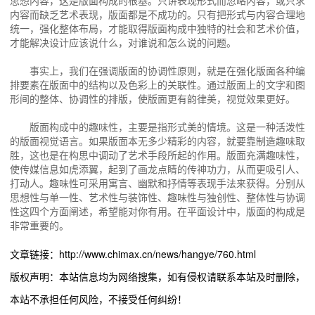
思想内容，这是版面构成的根基。只讲表现形式而忽略内容，或只求
内容而缺乏艺术表现，版面都是不成功的。只有把形式与内容合理地
统一，强化整体布局，才能取得版面构成中独特的社会和艺术价值，
才能解决设计应该说什么，对谁说和怎么说的问题。
事实上，我们在强调版面的协调性原则，就是在强化版面各种编
排要素在版面中的结构以及色彩上的关联性。通过版面上的文字和图
形间的整体、协调性的排版，使版面更有韵律美，视觉效果更好。
版面构成中的趣味性，主要是指形式美的情境。这是一种活泼性
的版面视觉语言。如果版面本无多少精彩的内容，就要靠制造趣味取
胜，这也是在构思中调动了艺术手段所起的作用。版面充满趣味性，
使传媒信息如虎添翼，起到了画龙点睛的传神功力，从而更吸引人、
打动人。趣味性可采用寓言、幽默和抒情等表现手法来获得。分别从
思想性与单一性、艺术性与装饰性、趣味性与独创性、整体性与协调
性这四个方面阐述，希望能对你有用。在平面设计中，版面的构成是
非常重要的。
文章链接：http://www.chimax.cn/news/hangye/760.html
版权声明：本站信息均为网络搜集，如有侵权请联系本站及时删除，
本站不承担任何风险，不接受任何纠纷！