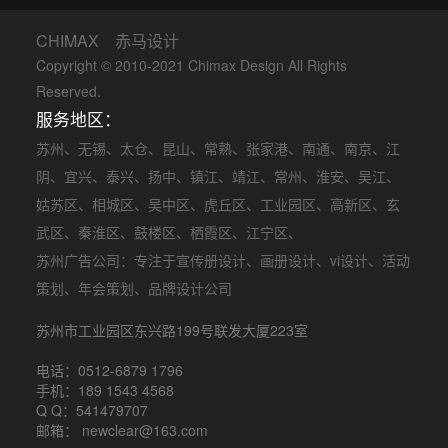
CHIMAX 赤马设计
Copyright © 2010-2021 Chimax Design All Rights
Reserved.
服务地区：
苏州
、
无锡
、
太仓
、
昆山
、
常熟
、
张家港
、
南通
、
南京
、
江
阴
、
宜兴
、
泰兴
、
扬中
、
镇江
、
靖江
、
常州
、
淮安
、
吴江
、
姑苏区
、
相城区
、
吴中区
、
虎丘区
、
工业园区
、
高新区
、
玄
武区
、
秦淮区
、
鼓楼区
、
栖霞区
、
江宁区
、
苏州广告公司
：专注于
宣传册设计
、
画册设计
、
vi设计
、
活动
策划
、
年会策划
、品牌设计公司
苏州市工业园区东兴路199号联发大厦223室
电话：0512-6879 1796
手机：189 1543 4568
Q Q：541479707
邮箱： newclear@163.com