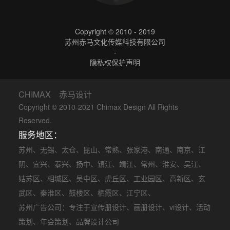
Copyright © 2010 - 2019
苏州赤马文化传媒科技有限公司
-
隐私权保护声明
CHIMAX 赤马设计
Copyright © 2010-2021 Chimax Design All Rights
Reserved.
服务地区：
苏州
、
无锡
、
太仓
、
昆山
、
常熟
、
张家港
、
南通
、
南京
、
江
阴
、
宜兴
、
泰兴
、
扬中
、
镇江
、
靖江
、
常州
、
淮安
、
吴江
、
姑苏区
、
相城区
、
吴中区
、
虎丘区
、
工业园区
、
高新区
、
玄
武区
、
秦淮区
、
鼓楼区
、
栖霞区
、
江宁区
、
苏州广告公司
：专注于
宣传册设计
、
画册设计
、
vi设计
、
活动
策划
、
年会策划
、品牌设计公司