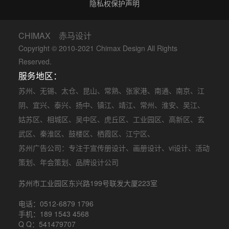
隐私权保护声明
CHIMAX 赤马设计
Copyright © 2010-2021 Chimax Design All Rights
Reserved.
服务地区：
苏州
、
无锡
、
太仓
、
昆山
、
常熟
、
张家港
、
南通
、
南京
、
江
阴
、
宜兴
、
泰兴
、
扬中
、
镇江
、
靖江
、
常州
、
淮安
、
吴江
、
姑苏区
、
相城区
、
吴中区
、
虎丘区
、
工业园区
、
高新区
、
玄
武区
、
秦淮区
、
鼓楼区
、
栖霞区
、
江宁区
、
苏州广告公司
：专注于
宣传册设计
、
画册设计
、
vi设计
、
活动
策划
、
年会策划
、品牌设计公司
苏州市工业园区东兴路199号联发大厦223室
电话：0512-6879 1796
手机：189 1543 4568
Q Q：541479707