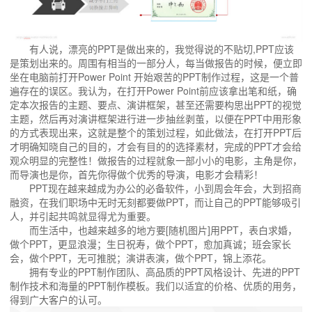
有人说，漂亮的PPT是做出来的，我觉得说的不贴切,PPT应该
是策划出来的。周围有相当的一部分人，每当做报告的时候，便立即
坐在电脑前打开Power Point 开始艰苦的PPT制作过程，这是一个普
遍存在的误区。我认为，在打开Power Point前应该拿出笔和纸，确
定本次报告的主题、要点、演讲框架，甚至还需要构思出PPT的视觉
主题，然后再对演讲框架进行进一步抽丝剥茧，以便在PPT中用形象
的方式表现出来，这就是整个的策划过程，如此做法，在打开PPT后
才明确知晓自己的目的，才会有目的的选择素材，完成的PPT才会给
观众明显的完整性！做报告的过程就象一部小小的电影，主角是你，
而导演也是你，首先你得做个优秀的导演，电影才会精彩！
PPT现在越来越成为办公的必备软件，小到周会年会，大到招商
融资，在我们职场中无时无刻都要做PPT，而让自己的PPT能够吸引
人，并引起共鸣就显得尤为重要。
而生活中，也越来越多的地方要[随机图片]用PPT，表白求婚，
做个PPT，更显浪漫；生日祝寿，做个PPT，愈加真诚；班会家长
会，做个PPT，无可推脱；演讲表演，做个PPT，锦上添花。
拥有专业的PPT制作团队、高品质的PPT风格设计、先进的PPT
制作技术和海量的PPT制作模板。我们以适宜的价格、优质的用务，
得到广大客户的认可。