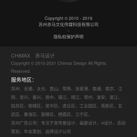
Copyright © 2010 - 2019
苏州赤马文化传媒科技有限公司
-
隐私权保护声明
CHIMAX 赤马设计
Copyright © 2010-2021 Chimax Design All Rights
Reserved.
服务地区：
苏州
、
无锡
、
太仓
、
昆山
、
常熟
、
张家港
、
南通
、
南京
、
江
阴
、
宜兴
、
泰兴
、
扬中
、
镇江
、
靖江
、
常州
、
淮安
、
吴江
、
姑苏区
、
相城区
、
吴中区
、
虎丘区
、
工业园区
、
高新区
、
玄
武区
、
秦淮区
、
鼓楼区
、
栖霞区
、
江宁区
、
苏州广告公司
：专注于
宣传册设计
、
画册设计
、
vi设计
、
活动
策划
、
年会策划
、品牌设计公司