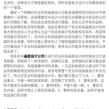
无关的，这种设计方案是最失败的，同时也是各大设计公司最容易犯
的一个错误。
确定一个明确的农业科技画册设计对象是品牌视觉识别设计中很
重要的一点原则，这就需要苏州设计公司首先对需要设计标志的公司
进行详细的了解，然后结合其性质进行图案、色彩以及字体的选择，
是比较经典的标志性的图案，因此在看到这个农业科技画册设计的时
候大家也会先入为主地认为这个标志和医疗机构是有关系的，而这样
也就能达到目的了，苏州农业科技画册的出现也是为了更好地宣传我
国的农业发展，同时也能让更多的人了解到我国的农业发展状况。不
过在看到这个农业科技画册的时候，很多设计的基本作用也就可以体
现出来了。
很多苏州
画册设计公司
在进行农业科技画册设计的时候会过于追
求新颖，却抛弃了一些传统的、经典的元素，这样做的后果可能会获
得暂时的成功，但是随着时间的发展，一旦这些新颖的元素过时了却
没有耐看耐用这些特点的话，就会导致整个农业科技画册设计失去光
彩了。所以在农业科技画册设计中，我们要注意以下几点：1、要突
出重点，不能一味的追求新颖，而忽略了实用性。2、要有创意，这
样才能吸引读者的眼球。3、要有特色，不能千篇一律。4、要有文
化内涵，这样才能让人感觉到美感。5、要有科技含量，这样才能体
现出我们的创新