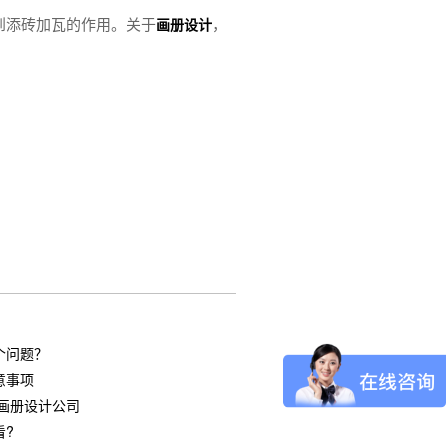
到添砖加瓦的作用。关于
，
画册设计
个问题？
意事项
画册设计公司
看?