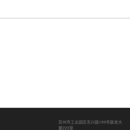
苏州市工业园区东兴路199号联发大
厦223室