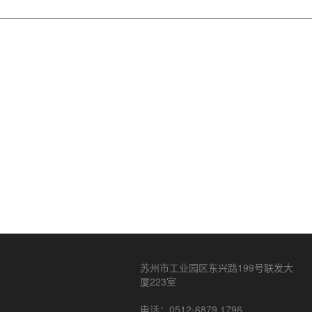
苏州市工业园区东兴路199号联发大
厦223室
电话：0512-6879 1796